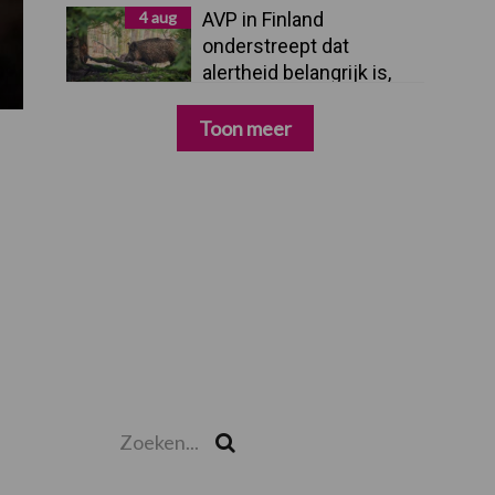
4 aug
AVP in Finland
onderstreept dat
alertheid belangrijk is,
zeker nu
Toon meer
Zoeken...
Zoek