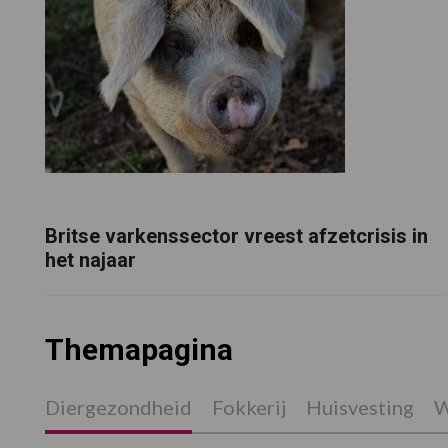
Britse varkenssector vreest afzetcrisis in
het najaar
Themapagina
Diergezondheid
Fokkerij
Huisvesting
W