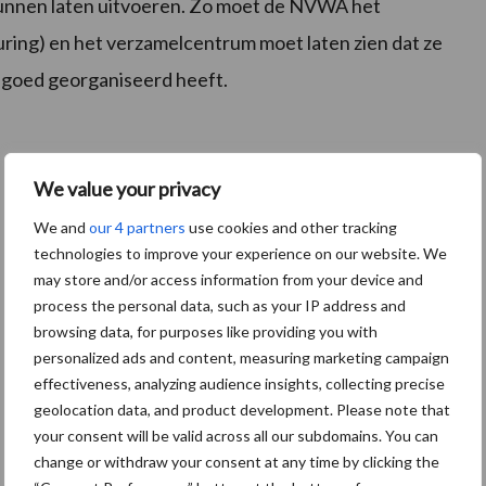
kunnen laten uitvoeren. Zo moet de NVWA het
ring) en het verzamelcentrum moet laten zien dat ze
n goed georganiseerd heeft.
We value your privacy
We and
our 4 partners
use cookies and other tracking
technologies to improve your experience on our website. We
may store and/or access information from your device and
process the personal data, such as your IP address and
browsing data, for purposes like providing you with
personalized ads and content, measuring marketing campaign
effectiveness, analyzing audience insights, collecting precise
geolocation data, and product development. Please note that
your consent will be valid across all our subdomains. You can
change or withdraw your consent at any time by clicking the