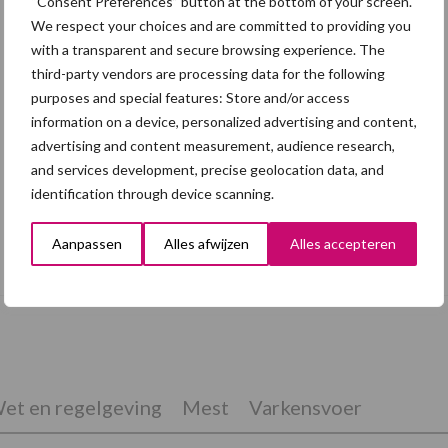
“Consent Preferences” button at the bottom of your screen.
We respect your choices and are committed to providing you
with a transparent and secure browsing experience. The
third-party vendors are processing data for the following
purposes and special features: Store and/or access
information on a device, personalized advertising and content,
advertising and content measurement, audience research,
and services development, precise geolocation data, and
identification through device scanning.
Grondstoffenmarkt blijft grillig: droogte
Aanpassen
Alles afwijzen
Alles accepteren
en geopolitiek houden handel in de greep
et en regelgeving
Mest
Varkensvoer