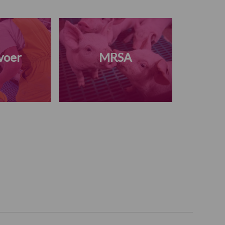
voer
MRSA