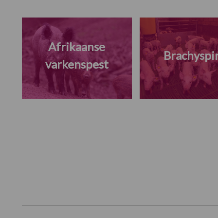
Afrikaanse
Brachyspi
varkenspest
Footer