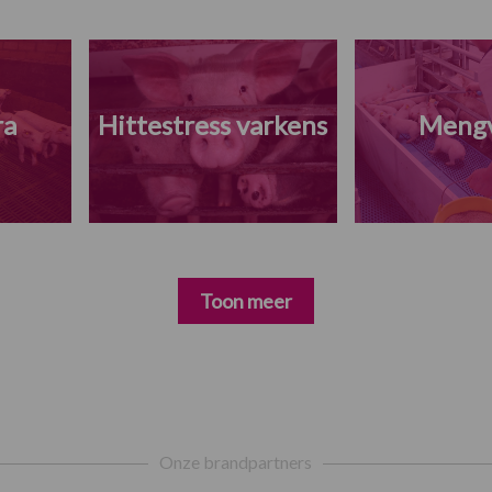
ra
Hittestress varkens
Meng
Toon meer
Onze brandpartners