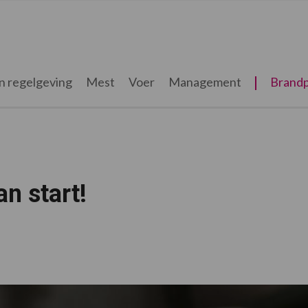
n regelgeving
Mest
Voer
Management
Brandp
n start!