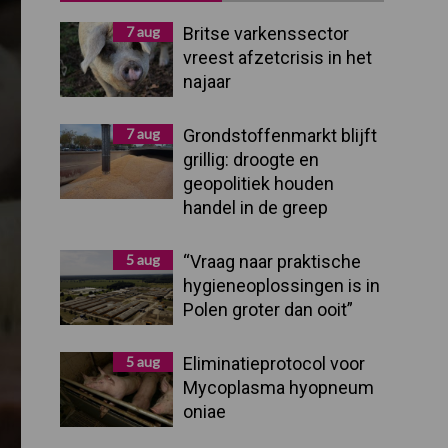
Sidebar
7 aug
Britse varkenssector
vreest afzetcrisis in het
najaar
7 aug
Grondstoffenmarkt blijft
grillig: droogte en
geopolitiek houden
handel in de greep
5 aug
“Vraag naar praktische
hygieneoplossingen is in
Polen groter dan ooit”
5 aug
Eliminatieprotocol voor
Mycoplasma hyopneum
oniae