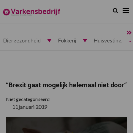
Spring
Door
Spring
Spring
naar
naar
naar
naar
Zoeken...
Zoek
Varkensbedrijf.nl
de
de
de
de
hoofdnavigatie
hoofd
eerste
voettekst
inhoud
sidebar
Diergezondheid
Fokkerij
Huisvesting
“Brexit gaat mogelijk helemaal niet door”
Niet gecategoriseerd
11 januari 2019