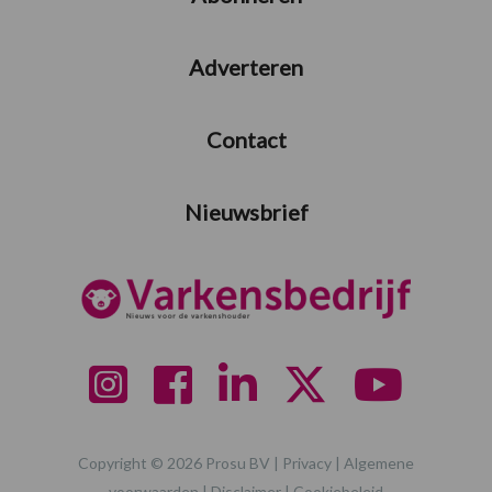
Adverteren
Contact
Nieuwsbrief
Copyright © 2026 Prosu BV |
Privacy
|
Algemene
voorwaarden
|
Disclaimer
|
Cookiebeleid