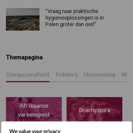
“Vraag naar praktische
hygieneoplossingen is in
Polen groter dan ooit”
Themapagina
Diergezondheid
Fokkerij
Huisvesting
Wet
Afrikaanse
Brachyspira
varkenspest
We value your privacy