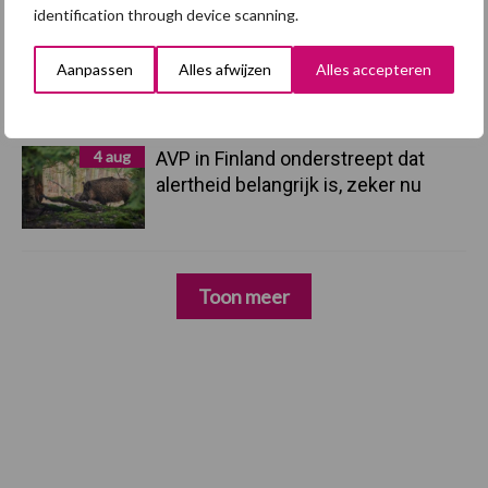
identification through device scanning.
5 aug
Eliminatieprotocol voor
Aanpassen
Alles afwijzen
Alles accepteren
Mycoplasma hyopneumoniae
4 aug
AVP in Finland onderstreept dat
alertheid belangrijk is, zeker nu
Toon meer