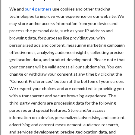
We and
our 4 partners
use cookies and other tracking
Toon meer
technologies to improve your experience on our website. We
may store and/or access information from your device and
process the personal data, such as your IP address and
Primaire
browsing data, for purposes like providing you with
Recent nieuws
Partner nieuws
personalized ads and content, measuring marketing campaign
Sidebar
effectiveness, analyzing audience insights, collecting precise
7 aug
Britse varkenssector vreest
geolocation data, and product development. Please note that
afzetcrisis in het najaar
your consent will be valid across all our subdomains. You can
change or withdraw your consent at any time by clicking the
“Consent Preferences” button at the bottom of your screen.
7 aug
Grondstoffenmarkt blijft grillig:
We respect your choices and are committed to providing you
droogte en geopolitiek houden
with a transparent and secure browsing experience. The
handel in de greep
third-party vendors are processing data for the following
purposes and special features: Store and/or access
information on a device, personalized advertising and content,
5 aug
“Vraag naar praktische
advertising and content measurement, audience research,
hygieneoplossingen is in Polen
and services development, precise geolocation data, and
groter dan ooit”