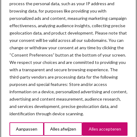
5 aug
“Vraag naar praktische
process the personal data, such as your IP address and
hygieneoplossingen is in Polen
browsing data, for purposes like providing you with
groter dan ooit”
personalized ads and content, measuring marketing campaign
effectiveness, analyzing audience insights, collecting precise
geolocation data, and product development. Please note that
5 aug
Eliminatieprotocol voor
your consent will be valid across all our subdomains. You can
Mycoplasma hyopneumoniae
change or withdraw your consent at any time by clicking the
“Consent Preferences” button at the bottom of your screen.
We respect your choices and are committed to providing you
4 aug
AVP in Finland onderstreept dat
with a transparent and secure browsing experience. The
alertheid belangrijk is, zeker nu
third-party vendors are processing data for the following
purposes and special features: Store and/or access
information on a device, personalized advertising and content,
3 aug
Vlaamse mestbalans in evenwicht
advertising and content measurement, audience research,
dankzij groei van
and services development, precise geolocation data, and
verwerkingscapaciteit
identification through device scanning.
3 aug
Intacte beren houden kan in de bio-
Aanpassen
Alles afwijzen
Alles accepteren
varkenshouderij, maar dan moet