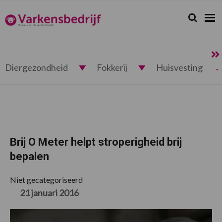
Spring
Door
Spring
Spring
naar
naar
naar
naar
Zoeken...
Zoek
Varkensbedrijf.nl
de
de
de
de
hoofdnavigatie
hoofd
eerste
voettekst
inhoud
sidebar
Diergezondheid
Fokkerij
Huisvesting
Brij O Meter helpt stroperigheid brij
bepalen
Niet gecategoriseerd
21 januari 2016