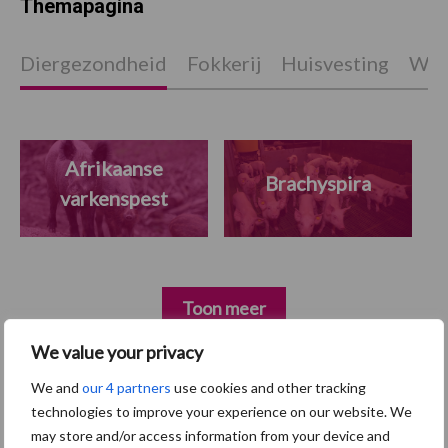
Themapagina
Diergezondheid
Fokkerij
Huisvesting
Wet
Afrikaanse
Brachyspira
varkenspest
Toon meer
We value your privacy
Primaire
We and
our 4 partners
use cookies and other tracking
Recent nieuws
Partner nieuws
technologies to improve your experience on our website. We
Sidebar
may store and/or access information from your device and