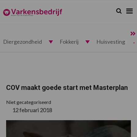
Spring
Door
Spring
Spring
naar
naar
naar
naar
Zoeken...
Zoek
Varkensbedrijf.nl
de
de
de
de
hoofdnavigatie
hoofd
eerste
voettekst
inhoud
sidebar
Diergezondheid
Fokkerij
Huisvesting
COV maakt goede start met Masterplan
Niet gecategoriseerd
12 februari 2018