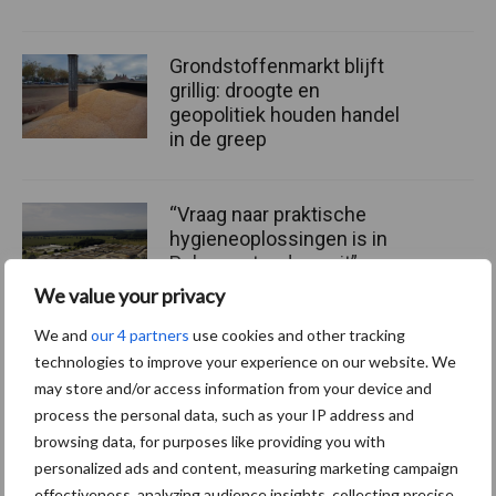
Grondstoffenmarkt blijft
grillig: droogte en
geopolitiek houden handel
in de greep
“Vraag naar praktische
hygieneoplossingen is in
Polen groter dan ooit”
We value your privacy
We and
our 4 partners
use cookies and other tracking
technologies to improve your experience on our website. We
Diergezondheid
Fokkerij
Huisvesting
Wet
may store and/or access information from your device and
process the personal data, such as your IP address and
browsing data, for purposes like providing you with
personalized ads and content, measuring marketing campaign
effectiveness, analyzing audience insights, collecting precise