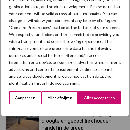
Afrikaanse
Brachyspira
geolocation data, and product development. Please note that
varkenspest
your consent will be valid across all our subdomains. You can
change or withdraw your consent at any time by clicking the
“Consent Preferences” button at the bottom of your screen.
We respect your choices and are committed to providing you
Toon meer
with a transparent and secure browsing experience. The
third-party vendors are processing data for the following
purposes and special features: Store and/or access
information on a device, personalized advertising and content,
Primaire
Recent nieuws
Partner nieuws
advertising and content measurement, audience research,
and services development, precise geolocation data, and
Sidebar
identification through device scanning.
7 aug
Britse varkenssector vreest
afzetcrisis in het najaar
Aanpassen
Alles afwijzen
Alles accepteren
7 aug
Grondstoffenmarkt blijft grillig:
droogte en geopolitiek houden
handel in de greep