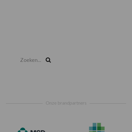
Zoeken...
Zoek
Footer
Onze brandpartners