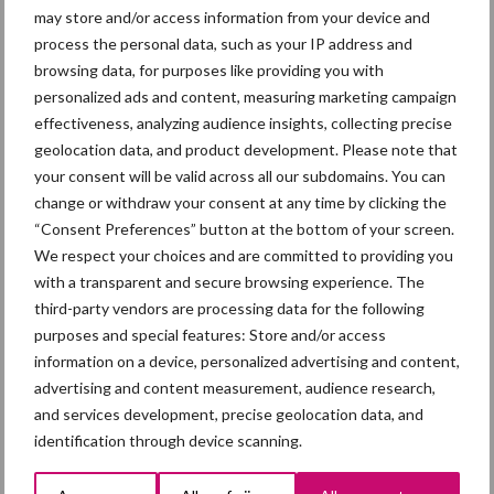
may store and/or access information from your device and
process the personal data, such as your IP address and
Themapagina
browsing data, for purposes like providing you with
personalized ads and content, measuring marketing campaign
effectiveness, analyzing audience insights, collecting precise
Diergezondheid
Fokkerij
Huisvesting
Wet
geolocation data, and product development. Please note that
your consent will be valid across all our subdomains. You can
change or withdraw your consent at any time by clicking the
“Consent Preferences” button at the bottom of your screen.
Afrikaanse
We respect your choices and are committed to providing you
Brachyspira
varkenspest
with a transparent and secure browsing experience. The
third-party vendors are processing data for the following
purposes and special features: Store and/or access
information on a device, personalized advertising and content,
advertising and content measurement, audience research,
Toon meer
and services development, precise geolocation data, and
identification through device scanning.