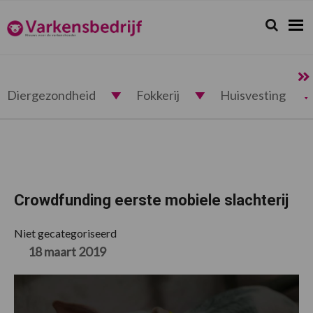
Spring
Door
Spring
Spring
naar
naar
naar
naar
Zoeken...
Zoek
Varkensbedrijf.nl
de
de
de
de
hoofdnavigatie
hoofd
eerste
voettekst
inhoud
sidebar
Diergezondheid
Fokkerij
Huisvesting
Crowdfunding eerste mobiele slachterij
Niet gecategoriseerd
18 maart 2019