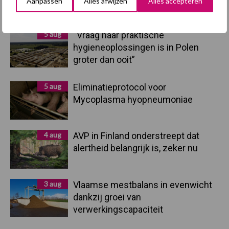
Primaire
Aanpassen
Alles afwijzen
Alles accepteren
Recent nieuws
Partner nieuws
Sidebar
5 aug
“Vraag naar praktische
hygieneoplossingen is in Polen
groter dan ooit”
5 aug
Eliminatieprotocol voor
Mycoplasma hyopneumoniae
4 aug
AVP in Finland onderstreept dat
alertheid belangrijk is, zeker nu
3 aug
Vlaamse mestbalans in evenwicht
dankzij groei van
verwerkingscapaciteit