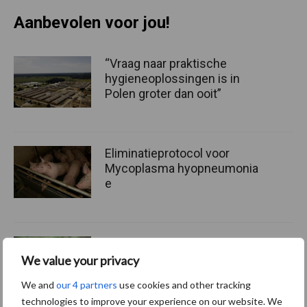
Aanbevolen voor jou!
“Vraag naar praktische
hygieneoplossingen is in
Polen groter dan ooit”
Eliminatieprotocol voor
Mycoplasma hyopneumonia
e
AVP in Finland onderstreept
dat alertheid belangrijk is,
We value your privacy
zeker nu
We and
our 4 partners
use cookies and other tracking
technologies to improve your experience on our website. We