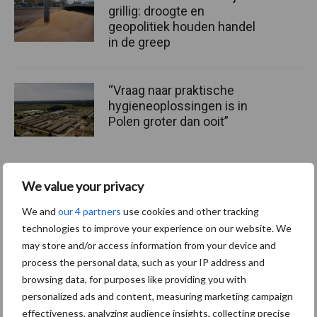
grillig: droogte en
geopolitiek houden handel
in de greep
“Vraag naar praktische
hygieneoplossingen is in
Polen groter dan ooit”
We value your privacy
Themapagina
We and
our 4 partners
use cookies and other tracking
technologies to improve your experience on our website. We
Diergezondheid
Fokkerij
Huisvesting
Wet
may store and/or access information from your device and
process the personal data, such as your IP address and
browsing data, for purposes like providing you with
personalized ads and content, measuring marketing campaign
Afrikaanse
effectiveness, analyzing audience insights, collecting precise