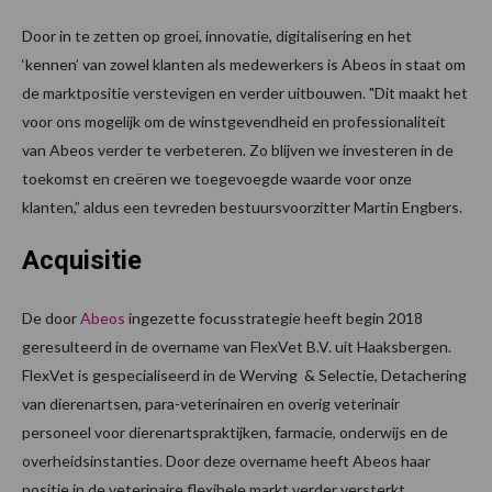
Door in te zetten op groei, innovatie, digitalisering en het
‘kennen’ van zowel klanten als medewerkers is Abeos in staat om
de marktpositie verstevigen en verder uitbouwen. "Dit maakt het
voor ons mogelijk om de winstgevendheid en professionaliteit
van Abeos verder te verbeteren. Zo blijven we investeren in de
toekomst en creëren we toegevoegde waarde voor onze
klanten,” aldus een tevreden bestuursvoorzitter Martin Engbers.
Acquisitie
De door
Abeos
ingezette focusstrategie heeft begin 2018
geresulteerd in de overname van FlexVet B.V. uit Haaksbergen.
FlexVet is gespecialiseerd in de Werving & Selectie, Detachering
van dierenartsen, para-veterinairen en overig veterinair
personeel voor dierenartspraktijken, farmacie, onderwijs en de
overheidsinstanties. Door deze overname heeft Abeos haar
positie in de veterinaire flexibele markt verder versterkt.