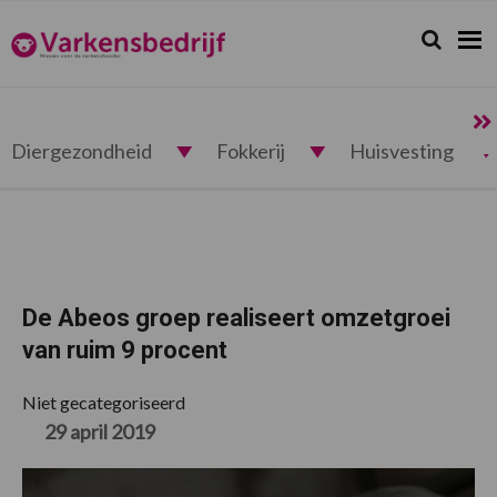
Spring
Door
Spring
Spring
naar
naar
naar
naar
Zoeken...
Zoek
Varkensbedrijf.nl
de
de
de
de
hoofdnavigatie
hoofd
eerste
voettekst
inhoud
sidebar
Diergezondheid
Fokkerij
Huisvesting
De Abeos groep realiseert omzetgroei
van ruim 9 procent
Niet gecategoriseerd
29 april 2019