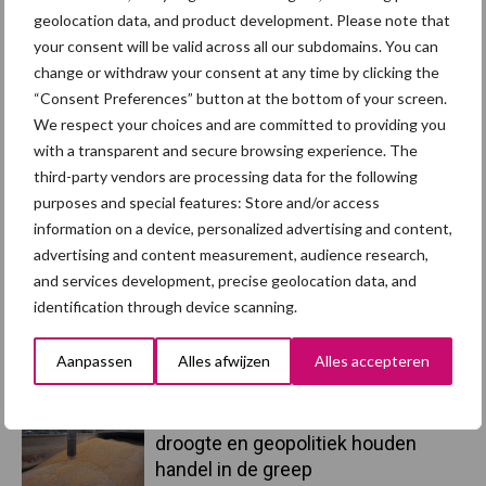
Brachyspira
geolocation data, and product development. Please note that
varkenspest
your consent will be valid across all our subdomains. You can
change or withdraw your consent at any time by clicking the
“Consent Preferences” button at the bottom of your screen.
We respect your choices and are committed to providing you
Toon meer
with a transparent and secure browsing experience. The
third-party vendors are processing data for the following
purposes and special features: Store and/or access
information on a device, personalized advertising and content,
Primaire
Recent nieuws
Partner nieuws
advertising and content measurement, audience research,
Sidebar
and services development, precise geolocation data, and
identification through device scanning.
7 aug
Britse varkenssector vreest
afzetcrisis in het najaar
Aanpassen
Alles afwijzen
Alles accepteren
7 aug
Grondstoffenmarkt blijft grillig:
droogte en geopolitiek houden
handel in de greep