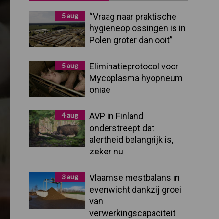
Sidebar
5 aug
“Vraag naar praktische
hygieneoplossingen is in
Polen groter dan ooit”
5 aug
Eliminatieprotocol voor
Mycoplasma hyopneum
oniae
4 aug
AVP in Finland
onderstreept dat
alertheid belangrijk is,
zeker nu
3 aug
Vlaamse mestbalans in
evenwicht dankzij groei
van
verwerkingscapaciteit