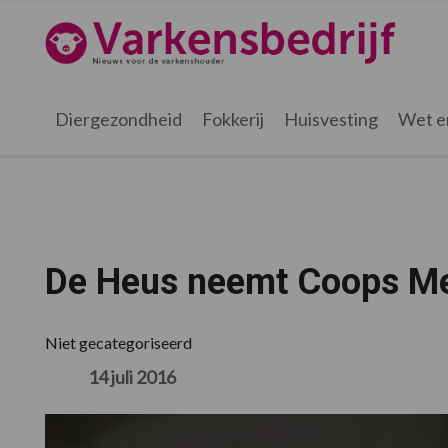
Spring
Door
Spring
Spring
naar
naar
naar
naar
Varkensbedrijf.nl
de
de
de
de
hoofdnavigatie
hoofd
eerste
voettekst
inhoud
sidebar
Diergezondheid
Fokkerij
Huisvesting
Wet e
De Heus neemt Coops Me
Niet gecategoriseerd
14 juli 2016