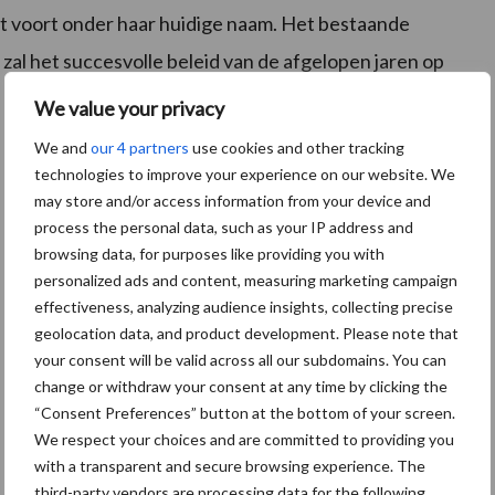
t voort onder haar huidige naam. Het bestaande
 zal het succesvolle beleid van de afgelopen jaren op
We value your privacy
We and
our 4 partners
use cookies and other tracking
technologies to improve your experience on our website. We
may store and/or access information from your device and
process the personal data, such as your IP address and
browsing data, for purposes like providing you with
personalized ads and content, measuring marketing campaign
effectiveness, analyzing audience insights, collecting precise
geolocation data, and product development. Please note that
your consent will be valid across all our subdomains. You can
change or withdraw your consent at any time by clicking the
“Consent Preferences” button at the bottom of your screen.
We respect your choices and are committed to providing you
with a transparent and secure browsing experience. The
third-party vendors are processing data for the following