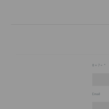
8 + 7 =
*
Email