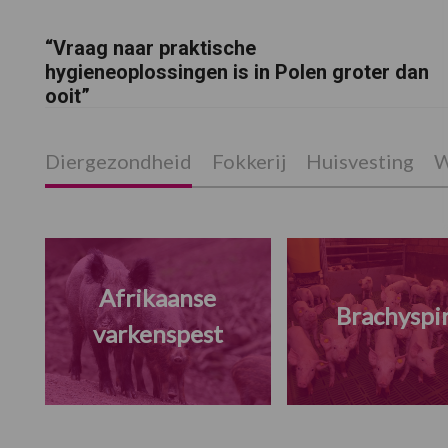
“Vraag naar praktische
hygieneoplossingen is in Polen groter dan
ooit”
Diergezondheid
Fokkerij
Huisvesting
W
Afrikaanse
Brachyspi
varkenspest