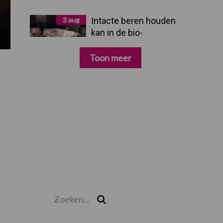
3 aug
Intacte beren houden
kan in de bio-
varkenshouderij, maar
dan moet alles kloppen
Toon meer
Zoeken...
Zoek