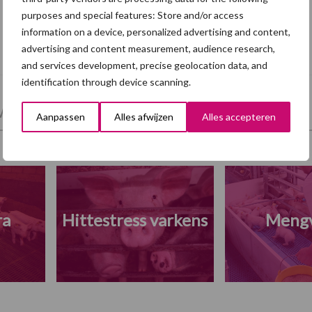
purposes and special features: Store and/or access
Eliminatieprotocol voor
information on a device, personalized advertising and content,
Mycoplasma hyopneumoniae
advertising and content measurement, audience research,
and services development, precise geolocation data, and
identification through device scanning.
et en regelgeving
Mest
Varkensvoer
Aanpassen
Alles afwijzen
Alles accepteren
ra
Hittestress varkens
Meng