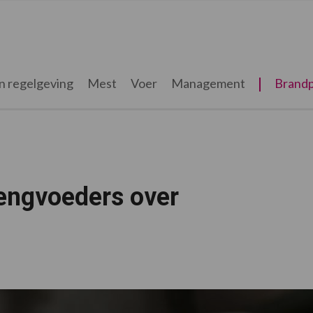
n regelgeving
Mest
Voer
Management
Brandp
ngvoeders over