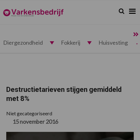
Spring
Door
Spring
Spring
naar
naar
naar
naar
Zoeken...
Zoek
Varkensbedrijf.nl
de
de
de
de
hoofdnavigatie
hoofd
eerste
voettekst
inhoud
sidebar
Diergezondheid
Fokkerij
Huisvesting
Destructietarieven stijgen gemiddeld
met 8%
Niet gecategoriseerd
15 november 2016