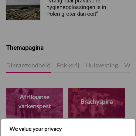
“Vraag naar praktische
hygieneoplossingen is in
Polen groter dan ooit”
Themapagina
Diergezondheid
Fokkerij
Huisvesting
Wet
Afrikaanse
Brachyspira
varkenspest
We value your privacy