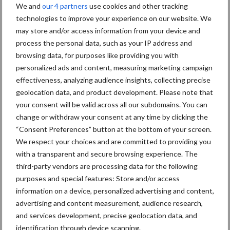
Toon meer
We and
our 4 partners
use cookies and other tracking
technologies to improve your experience on our website. We
may store and/or access information from your device and
process the personal data, such as your IP address and
Primaire
Recent nieuws
Partner nieuws
browsing data, for purposes like providing you with
Sidebar
personalized ads and content, measuring marketing campaign
effectiveness, analyzing audience insights, collecting precise
7 aug
Britse varkenssector vreest
geolocation data, and product development. Please note that
afzetcrisis in het najaar
your consent will be valid across all our subdomains. You can
change or withdraw your consent at any time by clicking the
“Consent Preferences” button at the bottom of your screen.
7 aug
Grondstoffenmarkt blijft grillig:
We respect your choices and are committed to providing you
droogte en geopolitiek houden
with a transparent and secure browsing experience. The
handel in de greep
third-party vendors are processing data for the following
purposes and special features: Store and/or access
5 aug
“Vraag naar praktische
information on a device, personalized advertising and content,
hygieneoplossingen is in Polen
advertising and content measurement, audience research,
groter dan ooit”
and services development, precise geolocation data, and
identification through device scanning.