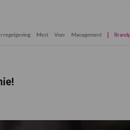
n regelgeving
Mest
Voer
Management
Brandp
ie!