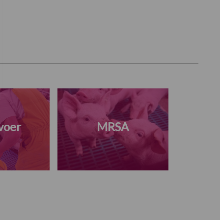
voer
MRSA