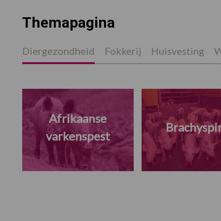
Themapagina
Diergezondheid
Fokkerij
Huisvesting
W
Afrikaanse
Brachyspi
varkenspest