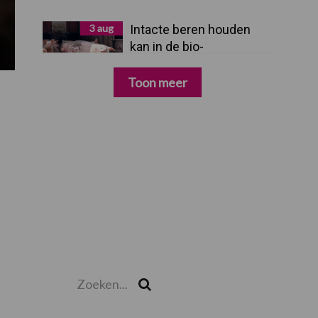
3 aug
Intacte beren houden
kan in de bio-
varkenshouderij, maar
dan moet alles kloppen
Toon meer
Zoeken...
Zoek