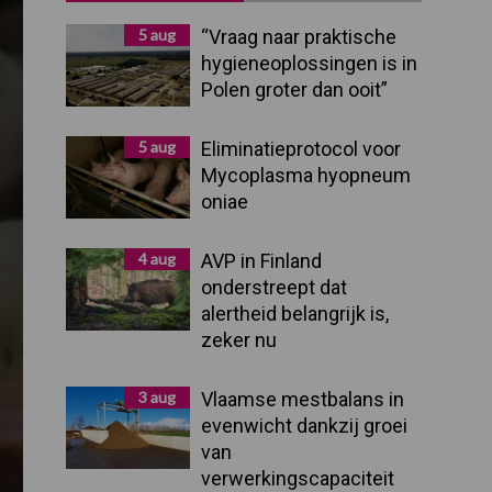
Sidebar
5 aug
“Vraag naar praktische
hygieneoplossingen is in
Polen groter dan ooit”
5 aug
Eliminatieprotocol voor
Mycoplasma hyopneum
oniae
4 aug
AVP in Finland
onderstreept dat
alertheid belangrijk is,
zeker nu
3 aug
Vlaamse mestbalans in
evenwicht dankzij groei
van
verwerkingscapaciteit