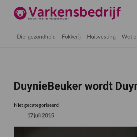
Spring
Door
Spring
Spring
naar
naar
naar
naar
Varkensbedrijf.nl
de
de
de
de
hoofdnavigatie
hoofd
eerste
voettekst
inhoud
sidebar
Diergezondheid
Fokkerij
Huisvesting
Wet e
DuynieBeuker wordt Duyn
Niet gecategoriseerd
17 juli 2015