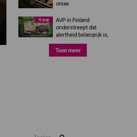
oniae
4 aug
AVP in Finland
onderstreept dat
alertheid belangrijk is,
zeker nu
Toon meer
Zoeken...
Zoek