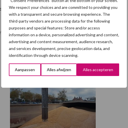
“Consent Preferences” button at the bottom of your screen.
We respect your choices and are committed to providing you
gelenpakket naar verwachting begin september
with a transparent and secure browsing experience. The
third-party vendors are processing data for the following
purposes and special features: Store and/or access
 de droogten in nauw contact blijven staan met alle
information on a device, personalized advertising and content,
advertising and content measurement, audience research,
and services development, precise geolocation data, and
identification through device scanning.
Aanpassen
Alles afwijzen
Alles accepteren