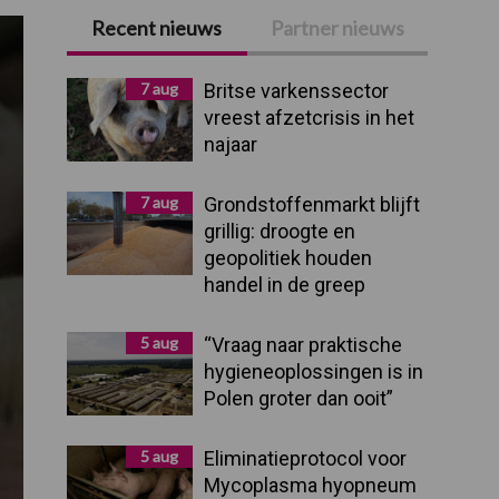
Recent nieuws
Partner nieuws
Primaire
Sidebar
7 aug
Britse varkenssector
vreest afzetcrisis in het
najaar
7 aug
Grondstoffenmarkt blijft
grillig: droogte en
geopolitiek houden
handel in de greep
5 aug
“Vraag naar praktische
hygieneoplossingen is in
Polen groter dan ooit”
5 aug
Eliminatieprotocol voor
Mycoplasma hyopneum