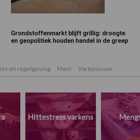
Grondstoffenmarkt blijft grillig: droogte
en geopolitiek houden handel in de greep
et en regelgeving
Mest
Varkensvoer
ra
Hittestress varkens
Meng