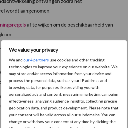
andsontwikkeling ontvangen zodra het
eel wordt aangenomen.
ningsregels
af te wijken om de beschikbaarheid van
jk om:
as te beschouwen, of als ecologisch aandachtsgebied,
We value your privacy
We and
our 4 partners
use cookies and other tracking
technologies to improve your experience on our website. We
elt” (en niet als mengsel van gewassen zoals
may store and/or access information from your device and
process the personal data, such as your IP address and
e bestemd zijn voor begrazing of voederproductie;
browsing data, for purposes like providing you with
personalized ads and content, measuring marketing campaign
anggewassen in te korten, zodat akkerbouwers hun
effectiveness, analyzing audience insights, collecting precise
n kunnen inzaaien.
geolocation data, and product development. Please note that
your consent will be valid across all our subdomains. You can
change or withdraw your consent at any time by clicking the