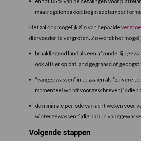
en tot 85 % van de betalingen voor plattel
maatregelenpakket begin september form
Het zal ook mogelijk zijn van bepaalde
vergroe
diervoeder te vergroten. Zo wordt het mogeli
braakliggend land als een afzonderlijk gew
ook al is er op dat land gegraasd of geoogst;
“vanggewassen” in te zaaien als “zuivere te
momenteel wordt voorgeschreven) indien z
de minimale periode van acht weken voor v
wintergewassen tijdig na hun vanggewasse
Volgende stappen