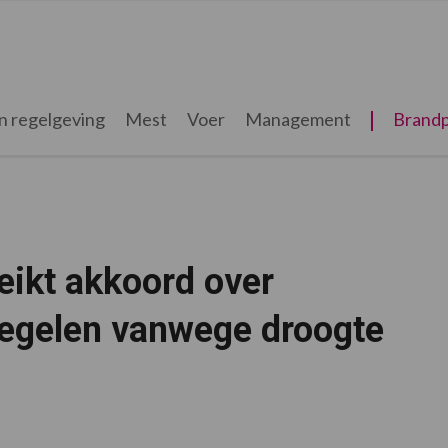
n regelgeving
Mest
Voer
Management
Brandp
ikt akkoord over
egelen vanwege droogte