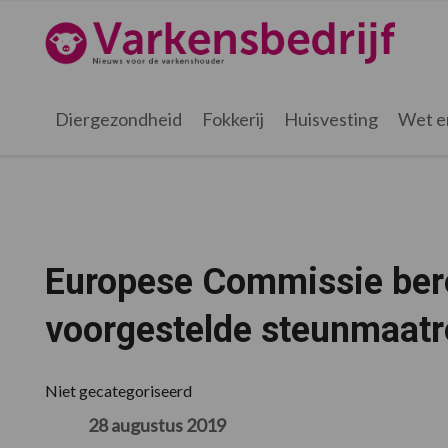
Spring
Door
Spring
Spring
naar
naar
naar
naar
Varkensbedrijf.nl
de
de
de
de
hoofdnavigatie
hoofd
eerste
voettekst
inhoud
sidebar
Diergezondheid
Fokkerij
Huisvesting
Wet e
Europese Commissie bere
voorgestelde steunmaatr
Niet gecategoriseerd
28 augustus 2019