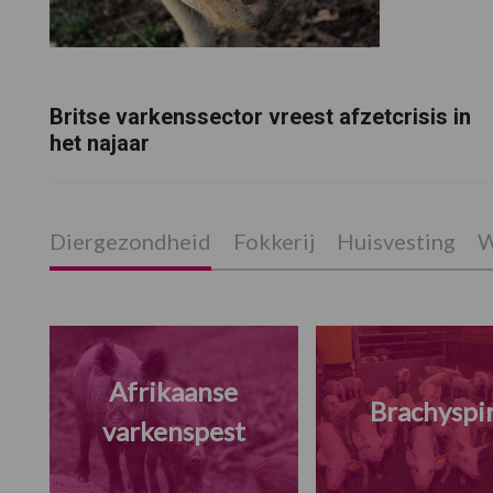
Britse varkenssector vreest afzetcrisis in
het najaar
Diergezondheid
Fokkerij
Huisvesting
W
Afrikaanse
Brachyspi
varkenspest