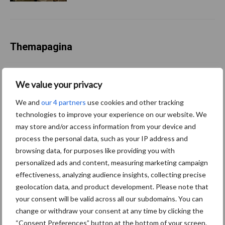
Themapagina
Diergezondheid
Fokkerij
Huisvesting
Wet
We value your privacy
We and
our 4 partners
use cookies and other tracking
technologies to improve your experience on our website. We
Afrikaanse
may store and/or access information from your device and
Brachyspira
process the personal data, such as your IP address and
varkenspest
browsing data, for purposes like providing you with
personalized ads and content, measuring marketing campaign
effectiveness, analyzing audience insights, collecting precise
geolocation data, and product development. Please note that
Toon meer
your consent will be valid across all our subdomains. You can
change or withdraw your consent at any time by clicking the
“Consent Preferences” button at the bottom of your screen.