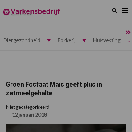
Spring
Door
Spring
Spring
naar
naar
naar
naar
Zoeken...
Zoek
Varkensbedrijf.nl
de
de
de
de
hoofdnavigatie
hoofd
eerste
voettekst
inhoud
sidebar
Diergezondheid
Fokkerij
Huisvesting
Groen Fosfaat Mais geeft plus in
zetmeelgehalte
Niet gecategoriseerd
12 januari 2018