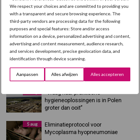
We respect your choices and are committed to providing you
Primaire
Recent nieuws
Partner nieuws
with a transparent and secure browsing experience. The
Sidebar
third-party vendors are processing data for the following
purposes and special features: Store and/or access
7 aug
Britse varkenssector vreest
information on a device, personalized advertising and content,
afzetcrisis in het najaar
advertising and content measurement, audience research,
and services development, precise geolocation data, and
identification through device scanning.
7 aug
Grondstoffenmarkt blijft grillig:
droogte en geopolitiek houden
Aanpassen
Alles afwijzen
Alles accepteren
handel in de greep
5 aug
“Vraag naar praktische
hygieneoplossingen is in Polen
groter dan ooit”
5 aug
Eliminatieprotocol voor
Mycoplasma hyopneumoniae