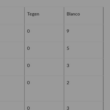
Tegen
Blanco
0
9
0
5
0
3
0
2
0
3