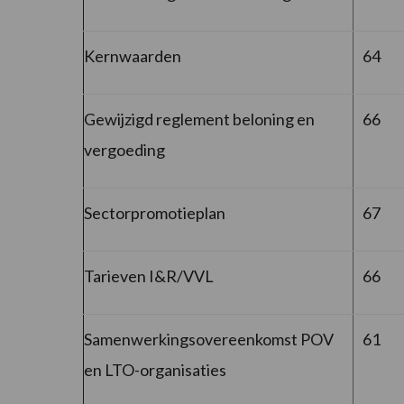
Kernwaarden
64
Gewijzigd reglement beloning en
66
vergoeding
Sectorpromotieplan
67
Tarieven I&R/VVL
66
Samenwerkingsovereenkomst POV
61
en LTO-organisaties