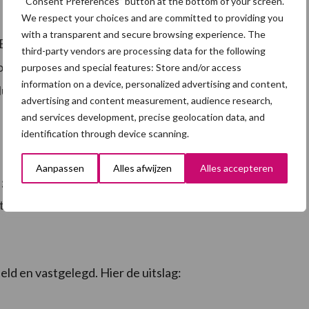
“Consent Preferences” button at the bottom of your screen.
We respect your choices and are committed to providing you
POV met de LTO-organisaties leven veel vragen hoe
with a transparent and secure browsing experience. The
 Een regiobestuur van de POV kan niet met alle
third-party vendors are processing data for the following
uden. Dat is de reden van uitbesteding aan LTO.
purposes and special features: Store and/or access
information on a device, personalized advertising and content,
ueerd. Deze voorgestelde samenwerking kreeg in de
advertising and content measurement, audience research,
and services development, precise geolocation data, and
identification through device scanning.
Aanpassen
Alles afwijzen
Alles accepteren
 georganiseerd waarin door het Bestuur een
ten van deze landelijke ALV.
eld en vastgelegd. Hier de uitslag: