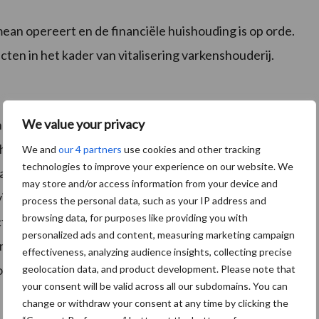
mean opereert en de financiële huishouding is op orde.
cten in het kader van vitalisering varkenshouderij.
We value your privacy
voor de contributieheffing en de contributietarieven
het contributieplafond en over de verschillen met de
We and
our 4 partners
use cookies and other tracking
technologies to improve your experience on our website. We
n de POV. Voor hun financiële bijdrage krijgen leden
may store and/or access information from your device and
nciale, regionale als internationale
process the personal data, such as your IP address and
browsing data, for purposes like providing you with
iviteiten van het Productschap over, zoals onderzoek
personalized ads and content, measuring marketing campaign
 is de contributie lager dan in de tijd van het
effectiveness, analyzing audience insights, collecting precise
oed uitoefenen op het beleid.
geolocation data, and product development. Please note that
your consent will be valid across all our subdomains. You can
change or withdraw your consent at any time by clicking the