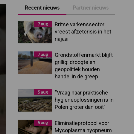
Recent nieuws
Partner nieuws
Primaire
Sidebar
7 aug
Britse varkenssector
vreest afzetcrisis in het
najaar
7 aug
Grondstoffenmarkt blijft
grillig: droogte en
geopolitiek houden
handel in de greep
5 aug
“Vraag naar praktische
hygieneoplossingen is in
Polen groter dan ooit”
5 aug
Eliminatieprotocol voor
Mycoplasma hyopneum