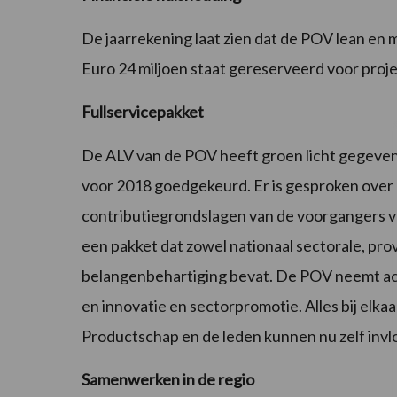
De jaarrekening laat zien dat de POV lean en 
Euro 24 miljoen staat gereserveerd voor proje
Fullservicepakket
De ALV van de POV heeft groen licht gegeven 
voor 2018 goedgekeurd. Er is gesproken over 
contributiegrondslagen van de voorgangers va
een pakket dat zowel nationaal sectorale, provi
belangenbehartiging bevat. De POV neemt act
en innovatie en sectorpromotie. Alles bij elkaar
Productschap en de leden kunnen nu zelf invl
Samenwerken in de regio