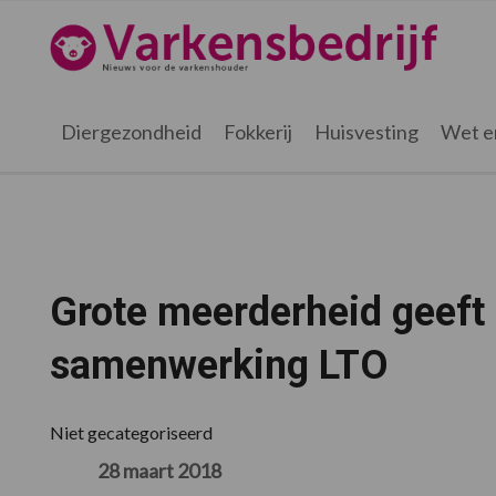
Spring
Door
Spring
Spring
naar
naar
naar
naar
Varkensbedrijf.nl
de
de
de
de
hoofdnavigatie
hoofd
eerste
voettekst
inhoud
sidebar
Diergezondheid
Fokkerij
Huisvesting
Wet e
Grote meerderheid geeft 
samenwerking LTO
Niet gecategoriseerd
28 maart 2018