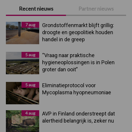
Primaire
Recent nieuws
Partner nieuws
Sidebar
7 aug
Grondstoffenmarkt blijft grillig:
droogte en geopolitiek houden
handel in de greep
5 aug
“Vraag naar praktische
hygieneoplossingen is in Polen
groter dan ooit”
5 aug
Eliminatieprotocol voor
Mycoplasma hyopneumoniae
4 aug
AVP in Finland onderstreept dat
alertheid belangrijk is, zeker nu