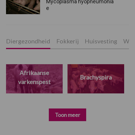
Mycoplasma hyopneumonia
e
Diergezondheid
Fokkerij
Huisvesting
Wet
Afrikaanse
Brachyspira
varkenspest
Toon meer