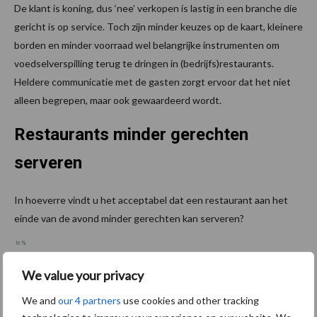
De klant is koning, dus ‘nee’ verkopen is lastig in een branche die
gericht is op service. Toch zijn minder keuzes op de kaart, kleinere
borden en minder voorraad wel belangrijke instrumenten om
voedselverspilling terug te dringen in (bedrijfs)restaurants.
Heldere communicatie met de gasten zorgt ervoor dat het niet
alleen begrepen, maar ook gewaardeerd wordt.
Restaurants minder gerechten
serveren
In hoeverre vindt u het acceptabel dat een restaurant aan het
einde van de avond minder gerechten kan serveren?
We value your privacy
We and
our 4 partners
use cookies and other tracking