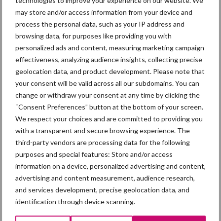
technologies to improve your experience on our website. We
may store and/or access information from your device and
process the personal data, such as your IP address and
browsing data, for purposes like providing you with
personalized ads and content, measuring marketing campaign
effectiveness, analyzing audience insights, collecting precise
geolocation data, and product development. Please note that
your consent will be valid across all our subdomains. You can
Een grote groep consumenten vindt een kleinere kaart aan het
change or withdraw your consent at any time by clicking the
einde van de avond wanneer de meeste ingrediënten op zijn,
“Consent Preferences” button at the bottom of your screen.
acceptabel tot enigszins acceptabel. Wel blijft het voor
We respect your choices and are committed to providing you
consumenten belangrijk dat er nog voldoende keuze is en dat de
with a transparent and secure browsing experience. The
communicatie over dit beleid duidelijk is, zodat het niet als een
third-party vendors are processing data for the following
verrassing komt. Van de ondervraagden vindt 24 procent het
purposes and special features: Store and/or access
onacceptabel dat bepaalde gerechten niet meer beschikbaar zijn.
information on a device, personalized advertising and content,
advertising and content measurement, audience research,
Zij zijn van mening dat een restaurant alles moet bieden wat op
and services development, precise geolocation data, and
de kaart staat. Het zou voor hen een reden zijn om niet meer naar
identification through device scanning.
dat restaurant te gaan.