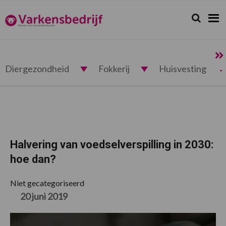
Spring
Door
Spring
Spring
naar
naar
naar
naar
Zoeken...
Zoek
Varkensbedrijf.nl
de
de
de
de
hoofdnavigatie
hoofd
eerste
voettekst
inhoud
sidebar
Diergezondheid
Fokkerij
Huisvesting
Halvering van voedselverspilling in 2030:
hoe dan?
Niet gecategoriseerd
20 juni 2019