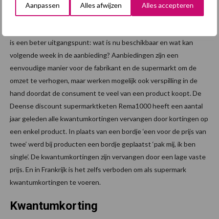
Kwantumkorting afschaffen
Aanpassen
Alles afwijzen
Alles accepteren
Aanbiedingen in supermarkten worden vaak al maanden vooraf
bepaald aan de hand van promotiekalenders. Bij groente en fruit
is een beter uitgangspunt: wat is nu beschikbaar en wat kan
volgende week in de aanbieding? Aanbiedingen zijn een
eenvoudige manier voor de fabrikant en de supermarkt om de
omzet te verhogen, maar werken mogelijk ook verspilling in de
hand doordat de consument te veel van een product koopt. De
Deense discount supermarktketen Rema1000 heeft een aantal
jaar geleden alle kwantumkortingen vervangen door kortingen op
een enkel product. In plaats van een bordje ‘een voor de prijs van
twee’ werd bij producten een bordje geplaatst ‘pak mij, ik ben
single’. De kwantumkortingen zijn vervangen door een lage vaste
prijs. En in Frankrijk is het zelfs verboden om als supermark
kwantumkortingen te voeren.
Kwantumkorting