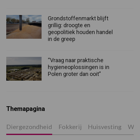
Grondstoffenmarkt blijft
grillig: droogte en
geopolitiek houden handel
in de greep
“Vraag naar praktische
hygieneoplossingen is in
Polen groter dan ooit”
Themapagina
Diergezondheid
Fokkerij
Huisvesting
Wet