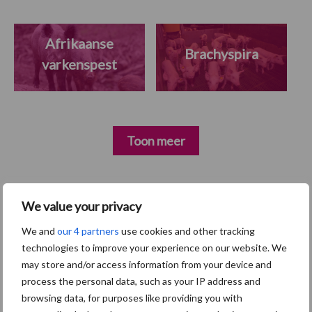
Afrikaanse
Brachyspira
varkenspest
Toon meer
Primaire
We value your privacy
Recent nieuws
Partner nieuws
Sidebar
We and
our 4 partners
use cookies and other tracking
7 aug
Britse varkenssector vreest
technologies to improve your experience on our website. We
afzetcrisis in het najaar
may store and/or access information from your device and
process the personal data, such as your IP address and
browsing data, for purposes like providing you with
7 aug