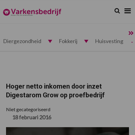
Spring
Door
Spring
Spring
naar
naar
naar
naar
Zoeken...
Zoek
Varkensbedrijf.nl
de
de
de
de
hoofdnavigatie
hoofd
eerste
voettekst
inhoud
sidebar
Diergezondheid
Fokkerij
Huisvesting
Hoger netto inkomen door inzet
Digestarom Grow op proefbedrijf
Niet gecategoriseerd
18 februari 2016