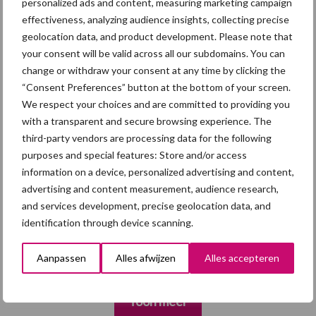
Grondstoffenmarkt blijft grillig:
personalized ads and content, measuring marketing campaign
droogte en geopolitiek houden
effectiveness, analyzing audience insights, collecting precise
handel in de greep
geolocation data, and product development. Please note that
your consent will be valid across all our subdomains. You can
change or withdraw your consent at any time by clicking the
5 aug
“Vraag naar praktische
“Consent Preferences” button at the bottom of your screen.
hygieneoplossingen is in Polen
We respect your choices and are committed to providing you
groter dan ooit”
with a transparent and secure browsing experience. The
third-party vendors are processing data for the following
5 aug
Eliminatieprotocol voor
purposes and special features: Store and/or access
Mycoplasma hyopneumoniae
information on a device, personalized advertising and content,
advertising and content measurement, audience research,
and services development, precise geolocation data, and
4 aug
AVP in Finland onderstreept dat
identification through device scanning.
alertheid belangrijk is, zeker nu
Aanpassen
Alles afwijzen
Alles accepteren
Toon meer