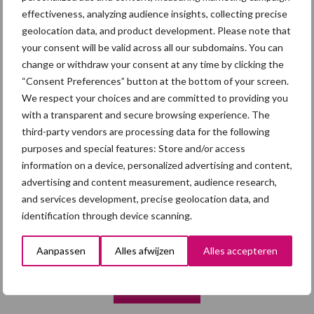
droogte en geopolitiek houden
effectiveness, analyzing audience insights, collecting precise
handel in de greep
geolocation data, and product development. Please note that
your consent will be valid across all our subdomains. You can
5 aug
“Vraag naar praktische
change or withdraw your consent at any time by clicking the
hygieneoplossingen is in Polen
“Consent Preferences” button at the bottom of your screen.
groter dan ooit”
We respect your choices and are committed to providing you
with a transparent and secure browsing experience. The
third-party vendors are processing data for the following
5 aug
Eliminatieprotocol voor
purposes and special features: Store and/or access
Mycoplasma hyopneumoniae
information on a device, personalized advertising and content,
advertising and content measurement, audience research,
and services development, precise geolocation data, and
4 aug
AVP in Finland onderstreept dat
identification through device scanning.
alertheid belangrijk is, zeker nu
Aanpassen
Alles afwijzen
Alles accepteren
Toon meer