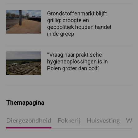
Grondstoffenmarkt blijft
grillig: droogte en
geopolitiek houden handel
in de greep
“Vraag naar praktische
hygieneoplossingen is in
Polen groter dan ooit”
Themapagina
Diergezondheid
Fokkerij
Huisvesting
Wet