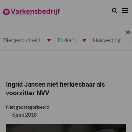
Spring
Door
Spring
Spring
naar
naar
naar
naar
Zoeken...
Zoek
Varkensbedrijf.nl
de
de
de
de
hoofdnavigatie
hoofd
eerste
voettekst
inhoud
sidebar
Diergezondheid
Fokkerij
Huisvesting
Ingrid Jansen niet herkiesbaar als
voorzitter NVV
Niet gecategoriseerd
5 juni 2018