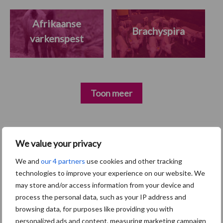
Afrikaanse
Brachyspira
varkenspest
Toon meer
Primaire
Recent nieuws
Partner nieuws
We value your privacy
Sidebar
We and
our 4 partners
use cookies and other tracking
7 aug
Britse varkenssector vreest
technologies to improve your experience on our website. We
afzetcrisis in het najaar
may store and/or access information from your device and
process the personal data, such as your IP address and
browsing data, for purposes like providing you with
7 aug
Grondstoffenmarkt blijft grillig:
personalized ads and content, measuring marketing campaign