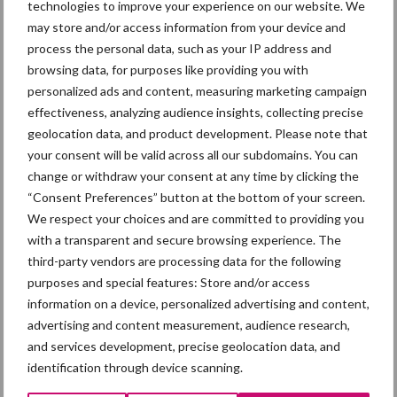
technologies to improve your experience on our website. We
may store and/or access information from your device and
process the personal data, such as your IP address and
browsing data, for purposes like providing you with
Themapagina
personalized ads and content, measuring marketing campaign
effectiveness, analyzing audience insights, collecting precise
geolocation data, and product development. Please note that
Diergezondheid
Fokkerij
Huisvesting
Wet
your consent will be valid across all our subdomains. You can
change or withdraw your consent at any time by clicking the
“Consent Preferences” button at the bottom of your screen.
We respect your choices and are committed to providing you
Afrikaanse
with a transparent and secure browsing experience. The
Brachyspira
varkenspest
third-party vendors are processing data for the following
purposes and special features: Store and/or access
information on a device, personalized advertising and content,
advertising and content measurement, audience research,
and services development, precise geolocation data, and
Toon meer
identification through device scanning.