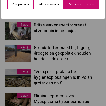
Aanpassen
Alles afwijzen
Alles accepteren
Primaire
Recent nieuws
Partner nieuws
Sidebar
7 aug
Britse varkenssector vreest
afzetcrisis in het najaar
7 aug
Grondstoffenmarkt blijft grillig:
droogte en geopolitiek houden
handel in de greep
5 aug
“Vraag naar praktische
hygieneoplossingen is in Polen
groter dan ooit”
5 aug
Eliminatieprotocol voor
Mycoplasma hyopneumoniae