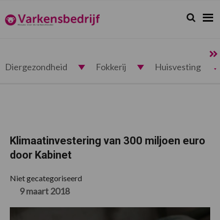
Spring
Door
Spring
Spring
naar
naar
naar
naar
Zoeken...
Zoek
Varkensbedrijf.nl
de
de
de
de
hoofdnavigatie
hoofd
eerste
voettekst
inhoud
sidebar
Diergezondheid
Fokkerij
Huisvesting
Klimaatinvestering van 300 miljoen euro
door Kabinet
Niet gecategoriseerd
9 maart 2018