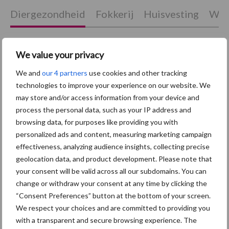
Diergezondheid
Fokkerij
Huisvesting
Wet
We value your privacy
Afrikaanse
We and
our 4 partners
use cookies and other tracking
Brachyspira
varkenspest
technologies to improve your experience on our website. We
may store and/or access information from your device and
process the personal data, such as your IP address and
browsing data, for purposes like providing you with
personalized ads and content, measuring marketing campaign
Toon meer
effectiveness, analyzing audience insights, collecting precise
geolocation data, and product development. Please note that
your consent will be valid across all our subdomains. You can
Primaire
change or withdraw your consent at any time by clicking the
Recent nieuws
Partner nieuws
“Consent Preferences” button at the bottom of your screen.
Sidebar
We respect your choices and are committed to providing you
7 aug
Britse varkenssector vreest
with a transparent and secure browsing experience. The