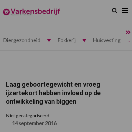
Spring
Door
Spring
Spring
naar
naar
naar
naar
Zoeken...
Zoek
Varkensbedrijf.nl
de
de
de
de
hoofdnavigatie
hoofd
eerste
voettekst
inhoud
sidebar
Diergezondheid
Fokkerij
Huisvesting
Laag geboortegewicht en vroeg
ijzertekort hebben invloed op de
ontwikkeling van biggen
Niet gecategoriseerd
14 september 2016