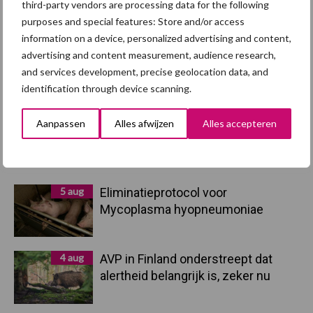
afzetcrisis in het najaar
third-party vendors are processing data for the following
purposes and special features: Store and/or access
information on a device, personalized advertising and content,
7 aug
Grondstoffenmarkt blijft grillig:
advertising and content measurement, audience research,
droogte en geopolitiek houden
and services development, precise geolocation data, and
handel in de greep
identification through device scanning.
5 aug
“Vraag naar praktische
Aanpassen
Alles afwijzen
Alles accepteren
hygieneoplossingen is in Polen
groter dan ooit”
5 aug
Eliminatieprotocol voor
Mycoplasma hyopneumoniae
4 aug
AVP in Finland onderstreept dat
alertheid belangrijk is, zeker nu