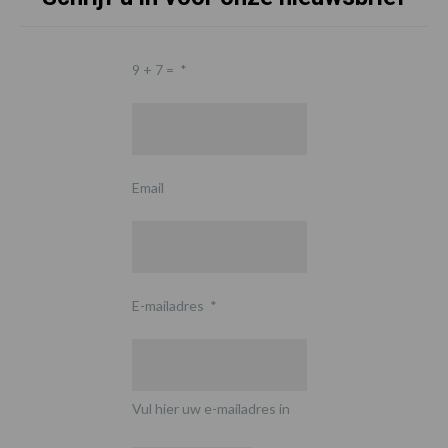
9 + 7 =
*
Email
E-mailadres
*
Vul hier uw e-mailadres in