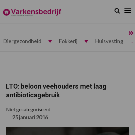
Spring
Door
Spring
Spring
naar
naar
naar
naar
Zoeken...
Zoek
Varkensbedrijf.nl
de
de
de
de
hoofdnavigatie
hoofd
eerste
voettekst
inhoud
sidebar
Diergezondheid
Fokkerij
Huisvesting
LTO: beloon veehouders met laag
antibioticagebruik
Niet gecategoriseerd
25 januari 2016