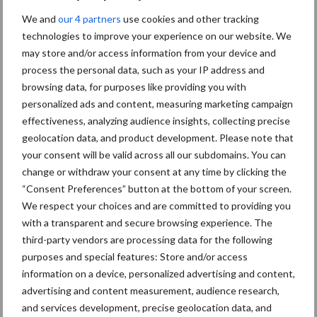
We and
our 4 partners
use cookies and other tracking
Toon meer
technologies to improve your experience on our website. We
may store and/or access information from your device and
process the personal data, such as your IP address and
Primaire
browsing data, for purposes like providing you with
Recent nieuws
Partner nieuws
personalized ads and content, measuring marketing campaign
Sidebar
effectiveness, analyzing audience insights, collecting precise
7 aug
Britse varkenssector vreest
geolocation data, and product development. Please note that
afzetcrisis in het najaar
your consent will be valid across all our subdomains. You can
change or withdraw your consent at any time by clicking the
“Consent Preferences” button at the bottom of your screen.
7 aug
Grondstoffenmarkt blijft grillig:
We respect your choices and are committed to providing you
droogte en geopolitiek houden
with a transparent and secure browsing experience. The
handel in de greep
third-party vendors are processing data for the following
purposes and special features: Store and/or access
information on a device, personalized advertising and content,
5 aug
“Vraag naar praktische
advertising and content measurement, audience research,
hygieneoplossingen is in Polen
and services development, precise geolocation data, and
groter dan ooit”