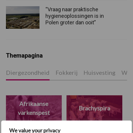
“Vraag naar praktische
hygieneoplossingen is in
Polen groter dan ooit”
Themapagina
Diergezondheid
Fokkerij
Huisvesting
Wet
Afrikaanse
Brachyspira
varkenspest
We value your privacy