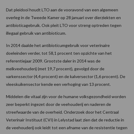
Dat pleidooi houdt LTO aan de vooravond van een algemeen
overleg in de Tweede Kamer op 28 januari over dierziekten en
antibioticagebruik. Ook pleit LTO voor streng optreden tegen
illegaal gebruik van antibioticum.
In 2014 daalde het antibioticumgebruik voor veterinaire
doeleinden verder, tot 58,1 procent ten opzichte van het
referentiejaar 2009. Grootste daler in 2014 was de
melkveehouderij (met 19,7 procent), gevolgd door de
varkenssector (4,4 procent) en de kalversector (1,6 procent). De
vleeskuikensector kende een verhoging van 13 procent.
Middelen die vitaal zijn voor de humane volksgezondheid worden
zeer beperkt ingezet door de veehouderij en naderen de
streefwaarde van de overheid. Onderzoek door het Centraal
Veterinair Instituut (CVI) in Lelystad laat zien dat de reductie in
de veehouderij ook leidt tot een afname van de resistentie tegen