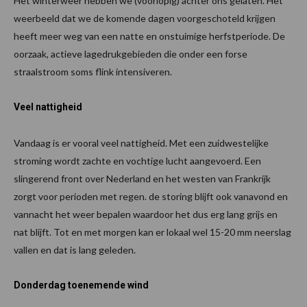
Het winterweer hebben we (voorlopig) achter ons gelaten. Het
weerbeeld dat we de komende dagen voorgeschoteld krijgen
heeft meer weg van een natte en onstuimige herfstperiode. De
oorzaak, actieve lagedrukgebieden die onder een forse
straalstroom soms flink intensiveren.
Veel nattigheid
Vandaag is er vooral veel nattigheid. Met een zuidwestelijke
stroming wordt zachte en vochtige lucht aangevoerd. Een
slingerend front over Nederland en het westen van Frankrijk
zorgt voor perioden met regen. de storing blijft ook vanavond en
vannacht het weer bepalen waardoor het dus erg lang grijs en
nat blijft. Tot en met morgen kan er lokaal wel 15-20 mm neerslag
vallen en dat is lang geleden.
Donderdag toenemende wind