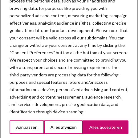
process the personal data, such as your IP address and
browsing data, for purposes like providing you with
Diergezondheid
Fokkerij
Huisvesting
Wet
personalized ads and content, measuring marketing campaign
effectiveness, analyzing audience insights, collecting precise
geolocation data, and product development. Please note that
your consent will be valid across all our subdomains. You can
change or withdraw your consent at any time by clicking the
Afrikaanse
Brachyspira
“Consent Preferences” button at the bottom of your screen.
varkenspest
We respect your choices and are committed to providing you
with a transparent and secure browsing experience. The
third-party vendors are processing data for the following
purposes and special features: Store and/or access
information on a device, personalized advertising and content,
Toon meer
advertising and content measurement, audience research,
and services development, precise geolocation data, and
identification through device scanning.
Primaire
Recent nieuws
Partner nieuws
Aanpassen
Alles afwijzen
Alles accepteren
Sidebar
7 aug