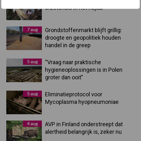
Britse varkenssector vreest
afzetcrisis in het najaar
7 aug
Grondstoffenmarkt blijft grillig:
droogte en geopolitiek houden
handel in de greep
5 aug
“Vraag naar praktische
hygieneoplossingen is in Polen
groter dan ooit”
5 aug
Eliminatieprotocol voor
Mycoplasma hyopneumoniae
4 aug
AVP in Finland onderstreept dat
alertheid belangrijk is, zeker nu