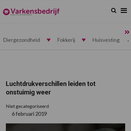
Spring
Door
Spring
Spring
naar
naar
naar
naar
Zoeken...
Zoek
Varkensbedrijf.nl
de
de
de
de
hoofdnavigatie
hoofd
eerste
voettekst
inhoud
sidebar
Diergezondheid
Fokkerij
Huisvesting
Luchtdrukverschillen leiden tot
onstuimig weer
Niet gecategoriseerd
6 februari 2019