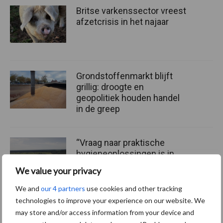
Britse varkenssector vreest
afzetcrisis in het najaar
Grondstoffenmarkt blijft
grillig: droogte en
geopolitiek houden handel
in de greep
“Vraag naar praktische
hygieneoplossingen is in
Polen groter dan ooit”
We value your privacy
We and
our 4 partners
use cookies and other tracking
technologies to improve your experience on our website. We
may store and/or access information from your device and
Themapagina