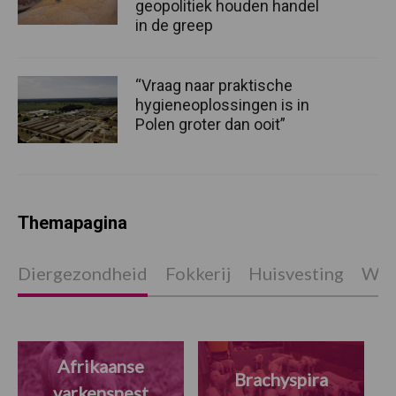
geopolitiek houden handel
in de greep
“Vraag naar praktische
hygieneoplossingen is in
Polen groter dan ooit”
Themapagina
Diergezondheid
Fokkerij
Huisvesting
Wet
Afrikaanse
Brachyspira
varkenspest