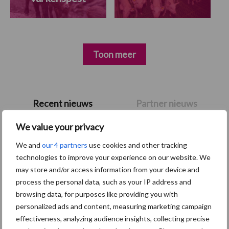
Toon meer
Primaire
Recent nieuws
Partner nieuws
Sidebar
We value your privacy
7 aug
Britse varkenssector vreest
afzetcrisis in het najaar
We and
our 4 partners
use cookies and other tracking
technologies to improve your experience on our website. We
may store and/or access information from your device and
7 aug
Grondstoffenmarkt blijft grillig:
process the personal data, such as your IP address and
droogte en geopolitiek houden
browsing data, for purposes like providing you with
handel in de greep
personalized ads and content, measuring marketing campaign
effectiveness, analyzing audience insights, collecting precise