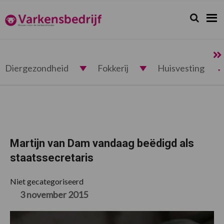
Spring
Door
Spring
Spring
naar
naar
naar
naar
Zoeken...
Zoek
Varkensbedrijf.nl
de
de
de
de
hoofdnavigatie
hoofd
eerste
voettekst
inhoud
sidebar
Diergezondheid
Fokkerij
Huisvesting
Martijn van Dam vandaag beëdigd als
staatssecretaris
Niet gecategoriseerd
3 november 2015