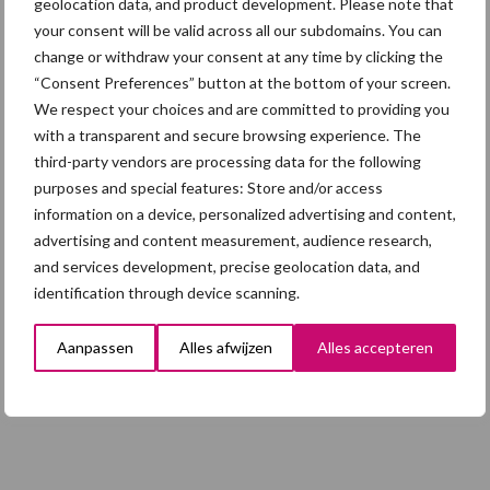
geolocation data, and product development. Please note that
5 aug
“Vraag naar praktische
your consent will be valid across all our subdomains. You can
hygieneoplossingen is in Polen
change or withdraw your consent at any time by clicking the
groter dan ooit”
“Consent Preferences” button at the bottom of your screen.
We respect your choices and are committed to providing you
5 aug
Eliminatieprotocol voor
with a transparent and secure browsing experience. The
Mycoplasma hyopneumoniae
third-party vendors are processing data for the following
purposes and special features: Store and/or access
information on a device, personalized advertising and content,
4 aug
AVP in Finland onderstreept dat
advertising and content measurement, audience research,
alertheid belangrijk is, zeker nu
and services development, precise geolocation data, and
identification through device scanning.
Aanpassen
Alles afwijzen
Alles accepteren
Toon meer