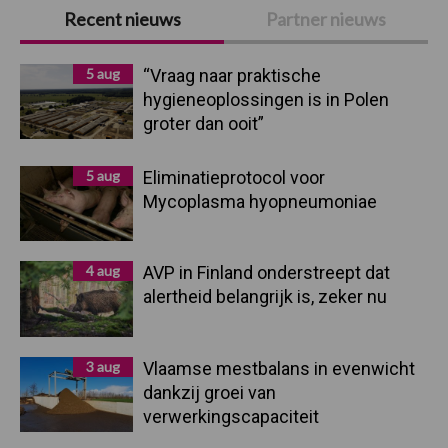
Primaire
Recent nieuws
Partner nieuws
Sidebar
5 aug
“Vraag naar praktische
hygieneoplossingen is in Polen
groter dan ooit”
5 aug
Eliminatieprotocol voor
Mycoplasma hyopneumoniae
4 aug
AVP in Finland onderstreept dat
alertheid belangrijk is, zeker nu
3 aug
Vlaamse mestbalans in evenwicht
dankzij groei van
verwerkingscapaciteit