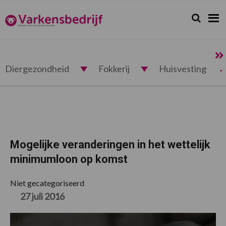
Spring
Door
Spring
Spring
naar
naar
naar
naar
Zoeken...
Zoek
Varkensbedrijf.nl
de
de
de
de
hoofdnavigatie
hoofd
eerste
voettekst
inhoud
sidebar
Diergezondheid
Fokkerij
Huisvesting
Mogelijke veranderingen in het wettelijk
minimumloon op komst
Niet gecategoriseerd
27 juli 2016