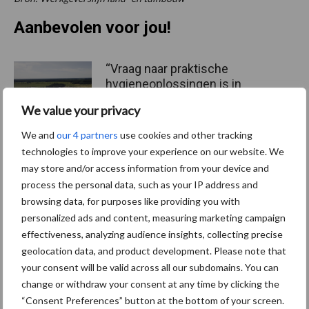
Aanbevolen voor jou!
“Vraag naar praktische
hygieneoplossingen is in
Polen groter dan ooit”
We value your privacy
We and
our 4 partners
use cookies and other tracking
technologies to improve your experience on our website. We
Eliminatieprotocol voor
may store and/or access information from your device and
Mycoplasma hyopneumonia
process the personal data, such as your IP address and
e
browsing data, for purposes like providing you with
personalized ads and content, measuring marketing campaign
effectiveness, analyzing audience insights, collecting precise
AVP in Finland onderstreept
geolocation data, and product development. Please note that
dat alertheid belangrijk is,
your consent will be valid across all our subdomains. You can
zeker nu
change or withdraw your consent at any time by clicking the
“Consent Preferences” button at the bottom of your screen.