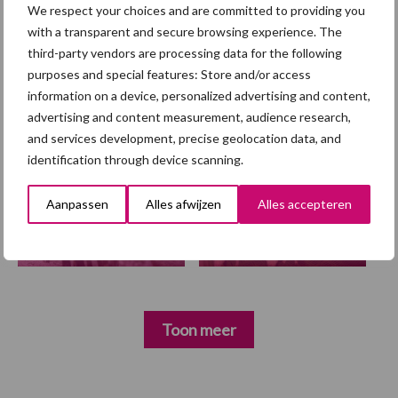
We respect your choices and are committed to providing you
with a transparent and secure browsing experience. The
third-party vendors are processing data for the following
Themapagina
purposes and special features: Store and/or access
information on a device, personalized advertising and content,
Diergezondheid
Fokkerij
Huisvesting
Wet
advertising and content measurement, audience research,
and services development, precise geolocation data, and
identification through device scanning.
Afrikaanse
Aanpassen
Alles afwijzen
Alles accepteren
Brachyspira
varkenspest
Toon meer