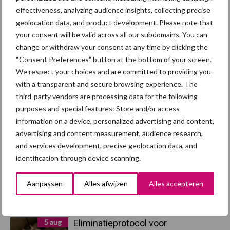
effectiveness, analyzing audience insights, collecting precise
Afrikaanse
geolocation data, and product development. Please note that
Brachyspira
varkenspest
your consent will be valid across all our subdomains. You can
change or withdraw your consent at any time by clicking the
“Consent Preferences” button at the bottom of your screen.
We respect your choices and are committed to providing you
with a transparent and secure browsing experience. The
Toon meer
third-party vendors are processing data for the following
purposes and special features: Store and/or access
information on a device, personalized advertising and content,
Primaire
advertising and content measurement, audience research,
Recent nieuws
Partner nieuws
and services development, precise geolocation data, and
Sidebar
identification through device scanning.
5 aug
“Vraag naar praktische
hygieneoplossingen is in Polen
Aanpassen
Alles afwijzen
Alles accepteren
groter dan ooit”
5 aug
Eliminatieprotocol voor