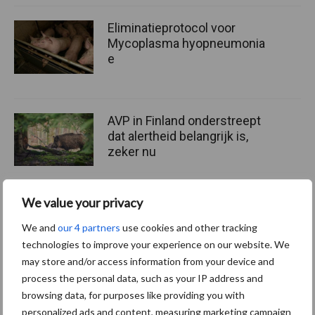
Eliminatieprotocol voor
Mycoplasma hyopneumonia
e
AVP in Finland onderstreept
dat alertheid belangrijk is,
zeker nu
We value your privacy
Themapagina
We and
our 4 partners
use cookies and other tracking
technologies to improve your experience on our website. We
may store and/or access information from your device and
Diergezondheid
Fokkerij
Huisvesting
Wet
process the personal data, such as your IP address and
browsing data, for purposes like providing you with
personalized ads and content, measuring marketing campaign