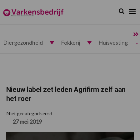
Spring
Door
Spring
Spring
naar
naar
naar
naar
Zoeken...
Zoek
Varkensbedrijf.nl
de
de
de
de
hoofdnavigatie
hoofd
eerste
voettekst
inhoud
sidebar
Diergezondheid
Fokkerij
Huisvesting
Nieuw label zet leden Agrifirm zelf aan
het roer
Niet gecategoriseerd
27 mei 2019