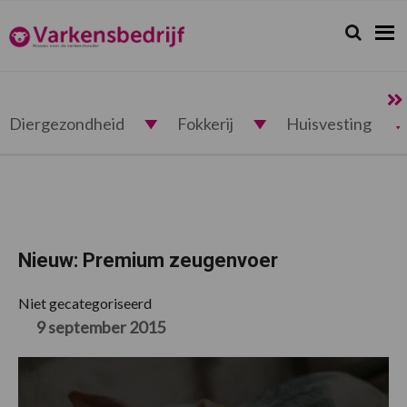
Spring
Door
Spring
Spring
naar
naar
naar
naar
Zoeken...
Zoek
Varkensbedrijf.nl
de
de
de
de
hoofdnavigatie
hoofd
eerste
voettekst
inhoud
sidebar
Diergezondheid
Fokkerij
Huisvesting
Nieuw: Premium zeugenvoer
Niet gecategoriseerd
9 september 2015