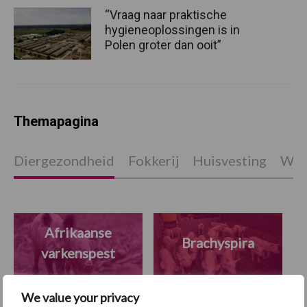
“Vraag naar praktische
hygieneoplossingen is in
Polen groter dan ooit”
Themapagina
Diergezondheid
Fokkerij
Huisvesting
Wet
Afrikaanse
Brachyspira
varkenspest
We value your privacy