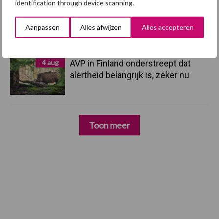
identification through device scanning.
5 aug
Eliminatieprotocol voor
Aanpassen
Alles afwijzen
Alles accepteren
Mycoplasma hyopneumoniae
4 aug
AVP in Finland onderstreept dat
alertheid belangrijk is, zeker nu
Toon meer