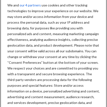
We and
our 4 partners
use cookies and other tracking
Toon meer
technologies to improve your experience on our website. We
may store and/or access information from your device and
process the personal data, such as your IP address and
Primaire
browsing data, for purposes like providing you with
Recent nieuws
Partner nieuws
personalized ads and content, measuring marketing campaign
Sidebar
effectiveness, analyzing audience insights, collecting precise
7 aug
Britse varkenssector vreest
geolocation data, and product development. Please note that
afzetcrisis in het najaar
your consent will be valid across all our subdomains. You can
change or withdraw your consent at any time by clicking the
“Consent Preferences” button at the bottom of your screen.
7 aug
Grondstoffenmarkt blijft grillig:
We respect your choices and are committed to providing you
droogte en geopolitiek houden
with a transparent and secure browsing experience. The
handel in de greep
third-party vendors are processing data for the following
purposes and special features: Store and/or access
5 aug
“Vraag naar praktische
information on a device, personalized advertising and content,
hygieneoplossingen is in Polen
advertising and content measurement, audience research,
groter dan ooit”
and services development, precise geolocation data, and