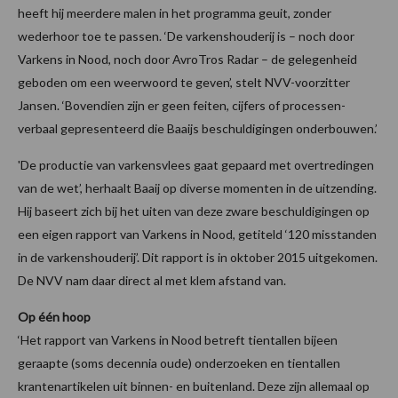
heeft hij meerdere malen in het programma geuit, zonder
wederhoor toe te passen. ‘De varkenshouderij is – noch door
Varkens in Nood, noch door AvroTros Radar – de gelegenheid
geboden om een weerwoord te geven’, stelt NVV-voorzitter
Jansen. ‘Bovendien zijn er geen feiten, cijfers of processen-
verbaal gepresenteerd die Baaijs beschuldigingen onderbouwen.’
'De productie van varkensvlees gaat gepaard met overtredingen
van de wet’, herhaalt Baaij op diverse momenten in de uitzending.
Hij baseert zich bij het uiten van deze zware beschuldigingen op
een eigen rapport van Varkens in Nood, getiteld ‘120 misstanden
in de varkenshouderij’. Dit rapport is in oktober 2015 uitgekomen.
De NVV nam daar direct al met klem afstand van.
Op één hoop
‘Het rapport van Varkens in Nood betreft tientallen bijeen
geraapte (soms decennia oude) onderzoeken en tientallen
krantenartikelen uit binnen- en buitenland. Deze zijn allemaal op