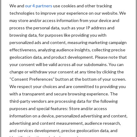
in de greep
We and
our 4 partners
use cookies and other tracking
technologies to improve your experience on our website. We
may store and/or access information from your device and
“Vraag naar praktische
process the personal data, such as your IP address and
hygieneoplossingen is in
browsing data, for purposes like providing you with
Polen groter dan ooit”
personalized ads and content, measuring marketing campaign
effectiveness, analyzing audience insights, collecting precise
geolocation data, and product development. Please note that
your consent will be valid across all our subdomains. You can
Diergezondheid
Fokkerij
Huisvesting
Wet
change or withdraw your consent at any time by clicking the
“Consent Preferences” button at the bottom of your screen.
We respect your choices and are committed to providing you
with a transparent and secure browsing experience. The
Afrikaanse
third-party vendors are processing data for the following
Brachyspira
purposes and special features: Store and/or access
varkenspest
information on a device, personalized advertising and content,
advertising and content measurement, audience research,
and services development, precise geolocation data, and