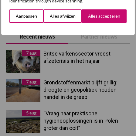
identification through device scanning.
Toon meer
Aanpassen
Alles afwijzen
Alles accepteren
Primaire
Recent nieuws
Partner nieuws
Sidebar
7 aug
Britse varkenssector vreest
afzetcrisis in het najaar
7 aug
Grondstoffenmarkt blijft grillig:
droogte en geopolitiek houden
handel in de greep
5 aug
“Vraag naar praktische
hygieneoplossingen is in Polen
groter dan ooit”