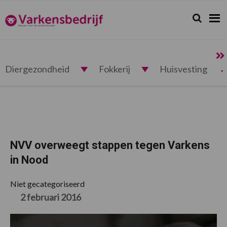
Spring
Door
Spring
Spring
naar
naar
naar
naar
Zoeken...
Zoek
Varkensbedrijf.nl
de
de
de
de
hoofdnavigatie
hoofd
eerste
voettekst
inhoud
sidebar
Diergezondheid
Fokkerij
Huisvesting
NVV overweegt stappen tegen Varkens
in Nood
Niet gecategoriseerd
2 februari 2016