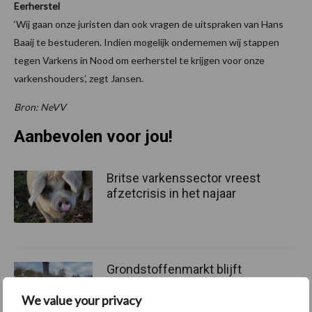
Eerherstel
‘Wij gaan onze juristen dan ook vragen de uitspraken van Hans
Baaij te bestuderen. Indien mogelijk ondernemen wij stappen
tegen Varkens in Nood om eerherstel te krijgen voor onze
varkenshouders’, zegt Jansen.
Bron: NeVV
Aanbevolen voor jou!
Britse varkenssector vreest
afzetcrisis in het najaar
Grondstoffenmarkt blijft
grillig: droogte en
We value your privacy
geopolitiek houden handel