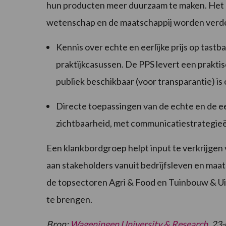
hun producten meer duurzaam te maken. Het a
wetenschap en de maatschappij worden verde
Kennis over echte en eerlijke prijs op tastba
praktijkcasussen. De PPS levert een prakti
publiek beschikbaar (voor transparantie) i
Directe toepassingen van de echte en de e
zichtbaarheid, met communicatiestrategieën
Een klankbordgroep helpt input te verkrijgen
aan stakeholders vanuit bedrijfsleven en maat
de topsectoren Agri & Food en Tuinbouw & Uitg
te brengen.
Bron:
Wageningen University & Research
, 23