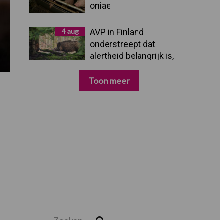
oniae
4 aug
AVP in Finland
onderstreept dat
alertheid belangrijk is,
zeker nu
Toon meer
Zoeken...
Zoek