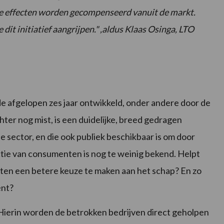
e effecten worden gecompenseerd vanuit de markt.
it initiatief aangrijpen." ,aldus Klaas Osinga, LTO
n de afgelopen zes jaar ontwikkeld, onder andere door de
hter nog mist, is een duidelijke, breed gedragen
de sector, en die ook publiek beschikbaar is om door
tie van consumenten is nog te weinig bekend. Helpt
nten een betere keuze te maken aan het schap? En zo
ënt?
 Hierin worden de betrokken bedrijven direct geholpen