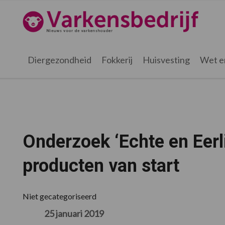
Spring
Door
Spring
Spring
naar
naar
naar
naar
Varkensbedrijf.nl
de
de
de
de
hoofdnavigatie
hoofd
eerste
voettekst
inhoud
sidebar
Diergezondheid
Fokkerij
Huisvesting
Wet e
Onderzoek ‘Echte en Eerl
producten van start
Niet gecategoriseerd
25 januari 2019