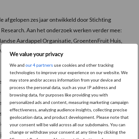
 de afgelopen zes jaar ontwikkeld door Stichting
 Research. Aan het onderzoek werken verder mee:
ndse Aardappel Organisatie, GroentenFruit Huis,
 Varkenshouders.
We value your privacy
We and
our 4 partners
use cookies and other tracking
technologies to improve your experience on our website. We
may store and/or access information from your device and
ee leveren de topsectoren Agri & Food en Tuinbouw &
process the personal data, such as your IP address and
jke waarde. Helaas gaat de productie van voedsel en
browsing data, for purposes like providing you with
ve impact op mens en milieu – denk aan CO2-uitstoot,
personalized ads and content, measuring marketing campaign
effectiveness, analyzing audience insights, collecting precise
idsomstandigheden. Een deel van deze negatieve
geolocation data, and product development. Please note that
eerd, maar vaak zijn bovenwettelijke inspanningen
your consent will be valid across all our subdomains. You can
change or withdraw your consent at any time by clicking the
ijk verantwoord, duurzaam product te komen. Dit