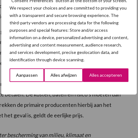
“Consent Preferences” button at the bottom of your screen.
oductketens en daarnaast lopen deze ketens over
We respect your choices and are committed to providing you
with a transparent and secure browsing experience. The
er sterke overheidscontrole.
third-party vendors are processing data for the following
purposes and special features: Store and/or access
s geeft een integraal beeld van de economische – en
information on a device, personalized advertising and content,
mptie van voedselproducten. Dit kan producenten
advertising and content measurement, audience research,
n, bewuste consumenten om het juiste product te
and services development, precise geolocation data, and
identification through device scanning.
de economie en de duurzaamheidstransitie te
roductie is niet gratis. Vaak moeten er extra kosten
Aanpassen
Alles afwijzen
Alles accepteren
r. Aan de andere kant zijn er duurzaamheidsbaten,
te betalen. De kosten, baten en risico’s moeten dan
rekken de primaire producenten hierbij aan het
 het geval is, geldt de eerlijke prijs.
er bescherming van milieu, klimaat en