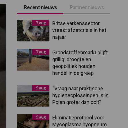
Recent nieuws
Partner nieuws
Primaire
Sidebar
7 aug
Britse varkenssector
vreest afzetcrisis in het
najaar
7 aug
Grondstoffenmarkt blijft
grillig: droogte en
geopolitiek houden
handel in de greep
5 aug
“Vraag naar praktische
hygieneoplossingen is in
Polen groter dan ooit”
5 aug
Eliminatieprotocol voor
Mycoplasma hyopneum