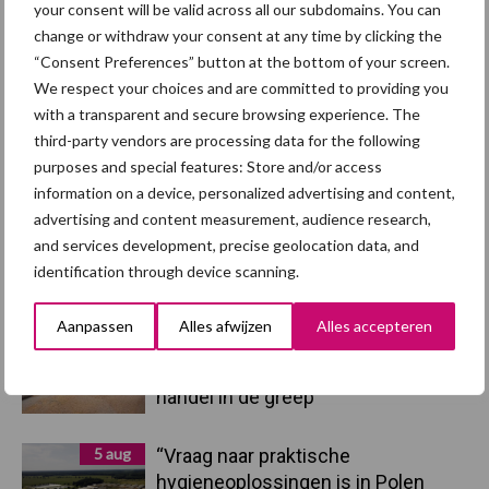
your consent will be valid across all our subdomains. You can
change or withdraw your consent at any time by clicking the
“Consent Preferences” button at the bottom of your screen.
Toon meer
We respect your choices and are committed to providing you
with a transparent and secure browsing experience. The
third-party vendors are processing data for the following
Primaire
purposes and special features: Store and/or access
Recent nieuws
Partner nieuws
information on a device, personalized advertising and content,
Sidebar
advertising and content measurement, audience research,
7 aug
Britse varkenssector vreest
and services development, precise geolocation data, and
afzetcrisis in het najaar
identification through device scanning.
Aanpassen
Alles afwijzen
Alles accepteren
7 aug
Grondstoffenmarkt blijft grillig:
droogte en geopolitiek houden
handel in de greep
5 aug
“Vraag naar praktische
hygieneoplossingen is in Polen