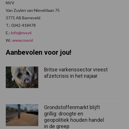
NVV
Van Zuylen van Nieveltlaan 75
3771 AB Barneveld
T.: 0342-418478
E.:
info@nvv.nl
W.:
www.nvv.nl
Aanbevolen voor jou!
Britse varkenssector vreest
afzetcrisis in het najaar
Grondstoffenmarkt blijft
grillig: droogte en
geopolitiek houden handel
in de greep