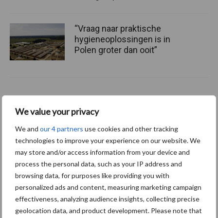
“Vraag naar praktische
hygieneoplossingen is in
Polen groter dan ooit”
Themapagina
We value your privacy
We and
our 4 partners
use cookies and other tracking
Diergezondheid
Fokkerij
Huisvesting
Wet
technologies to improve your experience on our website. We
may store and/or access information from your device and
process the personal data, such as your IP address and
browsing data, for purposes like providing you with
Afrikaanse
personalized ads and content, measuring marketing campaign
Brachyspira
varkenspest
effectiveness, analyzing audience insights, collecting precise
geolocation data, and product development. Please note that