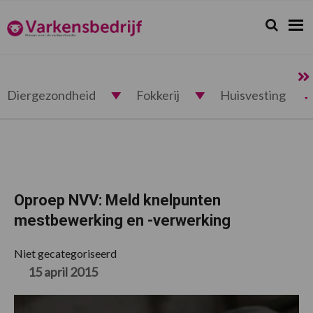
Spring
Door
Spring
Spring
naar
naar
naar
naar
Zoeken...
Zoek
Varkensbedrijf.nl
de
de
de
de
hoofdnavigatie
hoofd
eerste
voettekst
inhoud
sidebar
Diergezondheid
Fokkerij
Huisvesting
Oproep NVV: Meld knelpunten
mestbewerking en -verwerking
Niet gecategoriseerd
15 april 2015