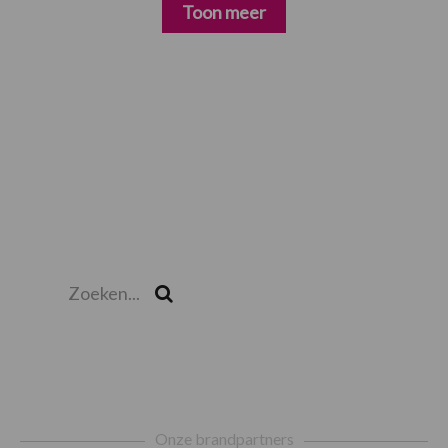
Toon meer
Zoeken...
Zoek
Footer
Onze brandpartners