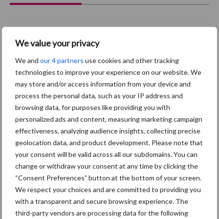
Afrikaanse
We value your privacy
Brachyspira
varkenspest
We and
our 4 partners
use cookies and other tracking
technologies to improve your experience on our website. We
may store and/or access information from your device and
process the personal data, such as your IP address and
browsing data, for purposes like providing you with
Toon meer
personalized ads and content, measuring marketing campaign
effectiveness, analyzing audience insights, collecting precise
geolocation data, and product development. Please note that
Primaire
your consent will be valid across all our subdomains. You can
Recent nieuws
Partner nieuws
change or withdraw your consent at any time by clicking the
Sidebar
“Consent Preferences” button at the bottom of your screen.
5 aug
“Vraag naar praktische
We respect your choices and are committed to providing you
hygieneoplossingen is in Polen
with a transparent and secure browsing experience. The
groter dan ooit”
third-party vendors are processing data for the following