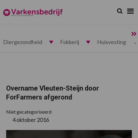
Spring
Door
Spring
Spring
naar
naar
naar
naar
Zoeken...
Zoek
Varkensbedrijf.nl
de
de
de
de
hoofdnavigatie
hoofd
eerste
voettekst
inhoud
sidebar
Diergezondheid
Fokkerij
Huisvesting
Overname Vleuten-Steijn door
ForFarmers afgerond
Niet gecategoriseerd
4 oktober 2016