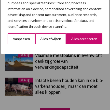
purposes and special features: Store and/or access
5 aug
Eliminatieprotocol voor
information on a device, personalized advertising and content,
Mycoplasma hyopneumoniae
advertising and content measurement, audience research,
and services development, precise geolocation data, and
identification through device scanning.
4 aug
AVP in Finland onderstreept dat
alertheid belangrijk is, zeker nu
Aanpassen
Alles afwijzen
Alles accepteren
3 aug
Vlaamse mestbalans in evenwicht
dankzij groei van
verwerkingscapaciteit
3 aug
Intacte beren houden kan in de bio-
varkenshouderij, maar dan moet
alles kloppen