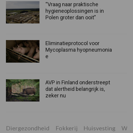
“Vraag naar praktische
hygieneoplossingen is in
Polen groter dan ooit”
Eliminatieprotocol voor
Mycoplasma hyopneumonia
e
AVP in Finland onderstreept
dat alertheid belangrijk is,
zeker nu
Diergezondheid
Fokkerij
Huisvesting
Wet