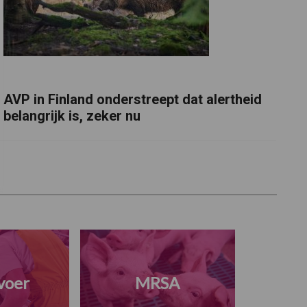
AVP in Finland onderstreept dat alertheid
belangrijk is, zeker nu
voer
MRSA