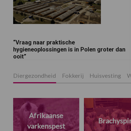
“Vraag naar praktische
hygieneoplossingen is in Polen groter dan
ooit”
Diergezondheid
Fokkerij
Huisvesting
W
Afrikaanse
Brachyspi
varkenspest