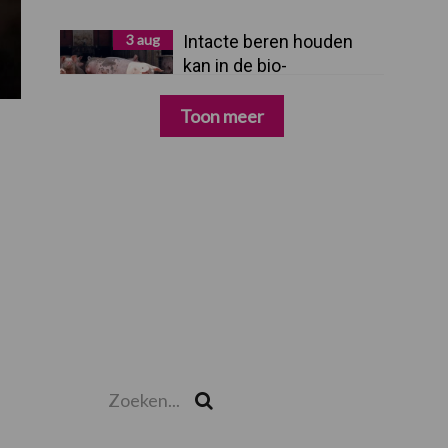
3 aug
Intacte beren houden
kan in de bio-
varkenshouderij, maar
dan moet alles kloppen
Toon meer
Zoeken...
Zoek