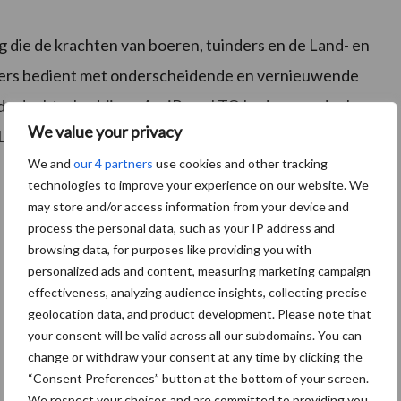
 die de krachten van boeren, tuinders en de Land- en
ers bedient met onderscheidende en vernieuwende
 de dochterbedrijven AgriPers, LTO Ledenvoordeel en
We value your privacy
 LTO Verzekeringen, GreenlinQdata, Bioscope en
We and
our 4 partners
use cookies and other tracking
technologies to improve your experience on our website. We
may store and/or access information from your device and
process the personal data, such as your IP address and
browsing data, for purposes like providing you with
personalized ads and content, measuring marketing campaign
effectiveness, analyzing audience insights, collecting precise
geolocation data, and product development. Please note that
your consent will be valid across all our subdomains. You can
change or withdraw your consent at any time by clicking the
“Consent Preferences” button at the bottom of your screen.
We respect your choices and are committed to providing you