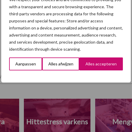
with a transparent and secure browsing experience. The
third-party vendors are processing data for the following
purposes and special features: Store and/or access
information on a device, personalized advertising and content,
advertising and content measurement, audience research,
Eliminatieprotocol voor
and services development, precise geolocation data, and
Mycoplasma hyopneumoniae
identification through device scanning.
Aanpassen
Alles afwijzen
Alles accepteren
et en regelgeving
Mest
Varkensvoer
ra
Hittestress varkens
Meng