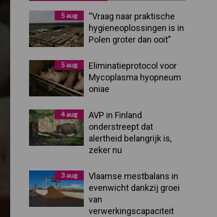
Sidebar
5 aug
“Vraag naar praktische
hygieneoplossingen is in
Polen groter dan ooit”
5 aug
Eliminatieprotocol voor
Mycoplasma hyopneum
oniae
4 aug
AVP in Finland
onderstreept dat
alertheid belangrijk is,
zeker nu
3 aug
Vlaamse mestbalans in
evenwicht dankzij groei
van
verwerkingscapaciteit