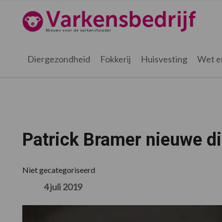
Spring
Door
Spring
Spring
naar
naar
naar
naar
Varkensbedrijf.nl
de
de
de
de
hoofdnavigatie
hoofd
eerste
voettekst
inhoud
sidebar
Diergezondheid
Fokkerij
Huisvesting
Wet e
Patrick Bramer nieuwe di
Niet gecategoriseerd
4 juli 2019