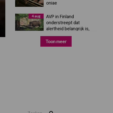
oniae
4 aug
AVP in Finland
onderstreept dat
alertheid belangrijk is,
zeker nu
Toon meer
Zoeken...
Zoek