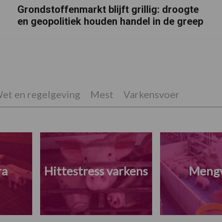
Grondstoffenmarkt blijft grillig: droogte
en geopolitiek houden handel in de greep
et en regelgeving
Mest
Varkensvoer
ra
Hittestress varkens
Meng