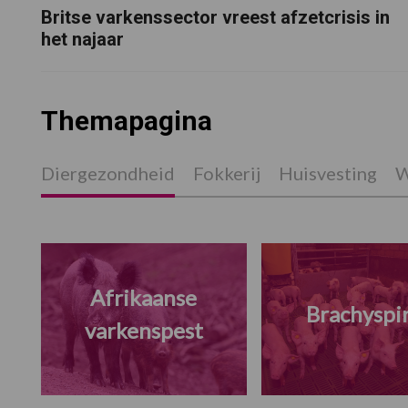
Britse varkenssector vreest afzetcrisis in
het najaar
Themapagina
Diergezondheid
Fokkerij
Huisvesting
W
Afrikaanse
Brachyspi
varkenspest