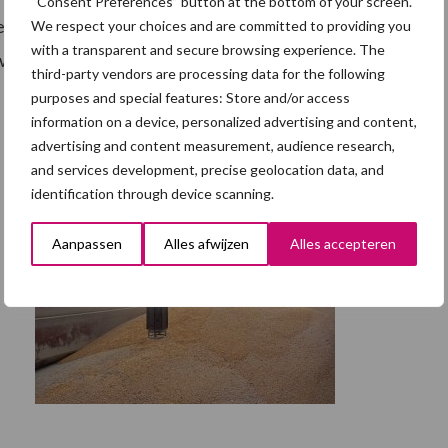
“Consent Preferences” button at the bottom of your screen.
ten gaat van de robuustheid van het varken. Deze
We respect your choices and are committed to providing you
with a transparent and secure browsing experience. The
welzijn verbetert.
third-party vendors are processing data for the following
purposes and special features: Store and/or access
information on a device, personalized advertising and content,
advertising and content measurement, audience research,
and services development, precise geolocation data, and
identification through device scanning.
Aanpassen
Alles afwijzen
Alles accepteren