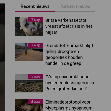
Recent nieuws
Partner nieuws
Primaire
Sidebar
7 aug
Britse varkenssector
vreest afzetcrisis in het
najaar
7 aug
Grondstoffenmarkt blijft
grillig: droogte en
geopolitiek houden
handel in de greep
5 aug
“Vraag naar praktische
hygieneoplossingen is in
Polen groter dan ooit”
5 aug
Eliminatieprotocol voor
Mycoplasma hyopneum