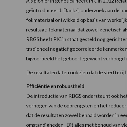
Als pionier in genetica heeft PIC in 2012 Rel
geïntroduceerd. Dankzij onderzoek aan de ha
fokmateriaal ontwikkeld op basis van werkel
resultaat: fokmateriaal dat zowel genetisch a
RBGS heeft PIC in staat gesteld nog gerichter
tradioneel negatief gecorreleerde kenmerken
bijvoorbeeld het geboortegewicht verhoogd e
De resultaten laten ook zien dat de sterfteci
Efficiëntie en robuustheid
De introductie van RBGS ondersteunt ook het 
verhogen van de opbrengsten en het reduceren
dat de resultaten zowel behaald worden in e
omstandigheden. Dit alles met behoud van vl