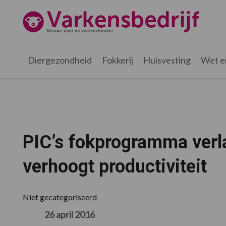
Spring
Door
Spring
Spring
naar
naar
naar
naar
Varkensbedrijf.nl
de
de
de
de
hoofdnavigatie
hoofd
eerste
voettekst
inhoud
sidebar
Diergezondheid
Fokkerij
Huisvesting
Wet e
PIC’s fokprogramma verla
verhoogt productiviteit
Niet gecategoriseerd
26 april 2016