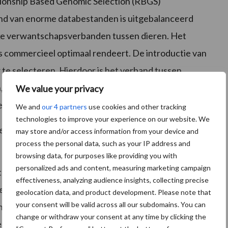
ationship Based Genomic Selection (RBGS)
nd van enorme databestanden is uitgebalanceerd
ijke verwantschapsverbanden tussen dieren. Het
ls commercieel optimaal rendeert. De introductie van
 te selecteren. Hierdoor is het verband tussen,
, doorbroken. Door de toepassing van RBGS is
We value your privacy
n vroegtijdig uitval gereduceerd.
We and
our 4 partners
use cookies and other tracking
technologies to improve your experience on our website. We
jfers na spenen door dit fokbeleid verder afnemen.
may store and/or access information from your device and
process the personal data, such as your IP address and
browsing data, for purposes like providing you with
personalized ads and content, measuring marketing campaign
Total €conomy. Dit concept is gericht op het
effectiveness, analyzing audience insights, collecting precise
 van de kosten voor de boer. De cijfers tonen aan
geolocation data, and product development. Please note that
your consent will be valid across all our subdomains. You can
en proefomgeving als onder commerciële
change or withdraw your consent at any time by clicking the
ees en karkaskwaliteit. De wens van een magerder