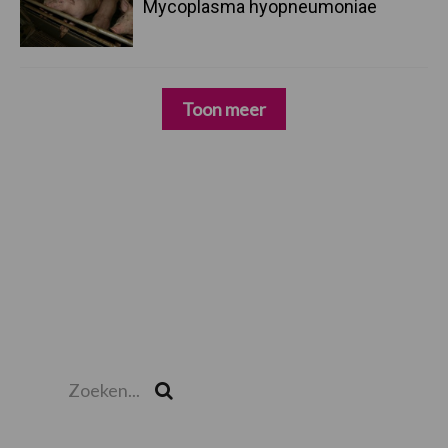
Mycoplasma hyopneumoniae
Toon meer
Zoeken...
Zoek