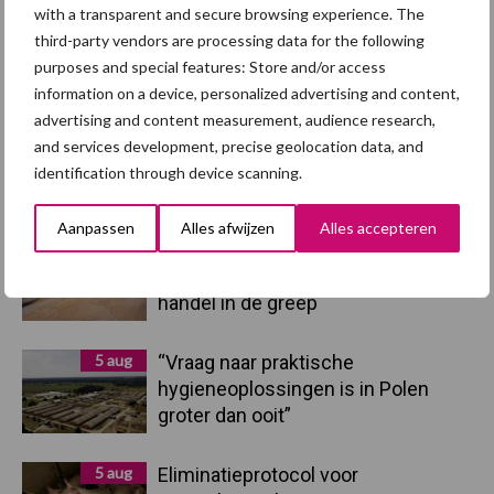
Sidebar
with a transparent and secure browsing experience. The
7 aug
Britse varkenssector vreest
third-party vendors are processing data for the following
afzetcrisis in het najaar
purposes and special features: Store and/or access
information on a device, personalized advertising and content,
advertising and content measurement, audience research,
7 aug
Hittestress: wat gebeurt er en hoe
and services development, precise geolocation data, and
kunnen we het voorkomen?
identification through device scanning.
Aanpassen
Alles afwijzen
Alles accepteren
7 aug
Grondstoffenmarkt blijft grillig:
droogte en geopolitiek houden
handel in de greep
5 aug
“Vraag naar praktische
hygieneoplossingen is in Polen
groter dan ooit”
5 aug
Eliminatieprotocol voor