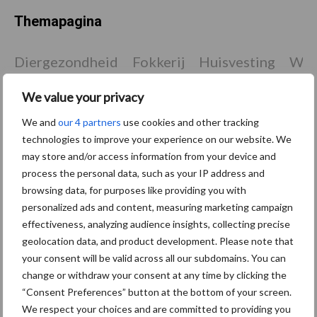
Themapagina
Diergezondheid
Fokkerij
Huisvesting
Wet
We value your privacy
We and
our 4 partners
use cookies and other tracking
Afrikaanse
technologies to improve your experience on our website. We
Brachyspira
varkenspest
may store and/or access information from your device and
process the personal data, such as your IP address and
browsing data, for purposes like providing you with
personalized ads and content, measuring marketing campaign
effectiveness, analyzing audience insights, collecting precise
Toon meer
geolocation data, and product development. Please note that
your consent will be valid across all our subdomains. You can
change or withdraw your consent at any time by clicking the
Primaire
“Consent Preferences” button at the bottom of your screen.
Recent nieuws
Partner nieuws
We respect your choices and are committed to providing you