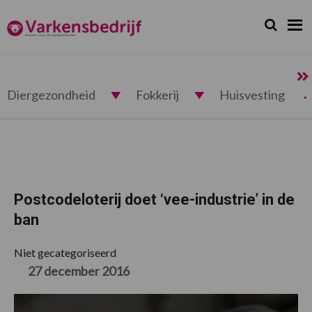
Spring
Door
Spring
Spring
naar
naar
naar
naar
Zoeken...
Zoek
Varkensbedrijf.nl
de
de
de
de
hoofdnavigatie
hoofd
eerste
voettekst
inhoud
sidebar
Diergezondheid
Fokkerij
Huisvesting
Postcodeloterij doet ‘vee-industrie’ in de
ban
Niet gecategoriseerd
27 december 2016