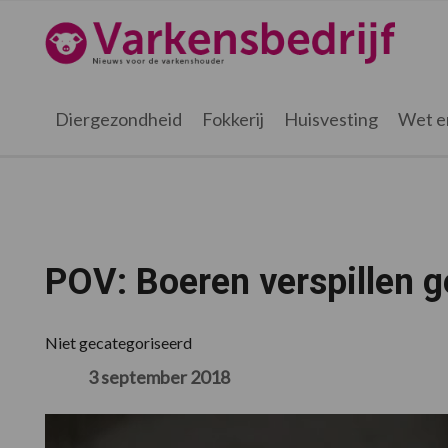
Spring
Door
Spring
Spring
naar
naar
naar
naar
Varkensbedrijf.nl
de
de
de
de
hoofdnavigatie
hoofd
eerste
voettekst
inhoud
sidebar
Diergezondheid
Fokkerij
Huisvesting
Wet e
POV: Boeren verspillen g
Niet gecategoriseerd
3 september 2018