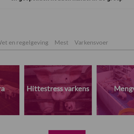
et en regelgeving
Mest
Varkensvoer
ra
Hittestress varkens
Meng