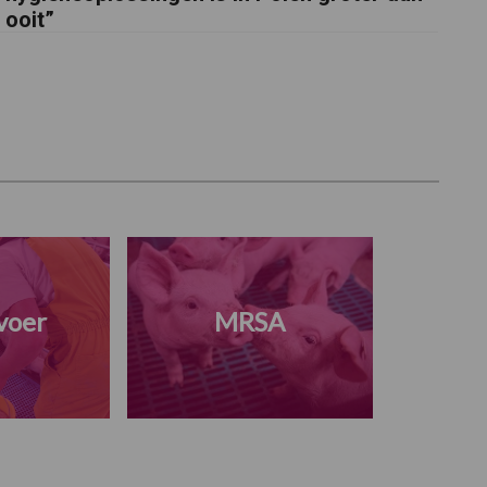
ooit”
voer
MRSA