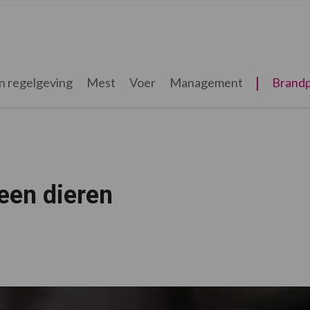
n regelgeving
Mest
Voer
Management
Brandp
een dieren