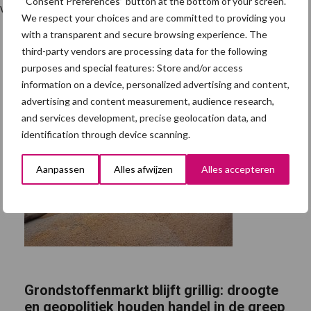
“Consent Preferences” button at the bottom of your screen.
n werken kunnen niet wachten.
We respect your choices and are committed to providing you
with a transparent and secure browsing experience. The
third-party vendors are processing data for the following
purposes and special features: Store and/or access
information on a device, personalized advertising and content,
advertising and content measurement, audience research,
and services development, precise geolocation data, and
identification through device scanning.
Aanpassen
Alles afwijzen
Alles accepteren
Grondstoffenmarkt blijft grillig: droogte
en geopolitiek houden handel in de greep