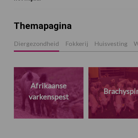
Themapagina
Diergezondheid
Fokkerij
Huisvesting
W
Afrikaanse
Brachyspi
varkenspest