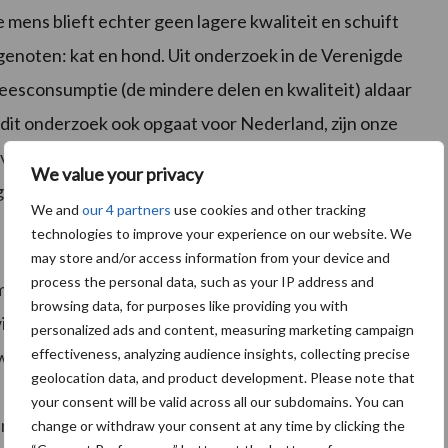
mens blieft echter geen lagere kwaliteit en schuift
uisgenoten: kat en hond. Uit onderzoek in de Verenigde
leesconsumptie (de mindere delen en kwaliteit) aldaar
 dit onderzoek ook opgaat voor Nederland, zijn onze
d voor ongeveer een kwart van de vleesconsumptie.
We value your privacy
n en maak je niet blij met een vegetarisch dieet.
We and
our 4 partners
use cookies and other tracking
technologies to improve your experience on our website. We
may store and/or access information from your device and
process the personal data, such as your IP address and
mdat het Nederlandse vee geen dierwaardig leven zou
browsing data, for purposes like providing you with
l nu dat varkens, kippen en koeien zo lang mogelijk
personalized ads and content, measuring marketing campaign
effectiveness, analyzing audience insights, collecting precise
t we ons druk maken om het verder verbeteren van de
geolocation data, and product development. Please note that
eren. Met de huidige, lage kiloprijs blijft het
your consent will be valid across all our subdomains. You can
ten en supermarkten meer willen betalen kunnen we
change or withdraw your consent at any time by clicking the