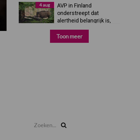
4 aug
AVP in Finland
onderstreept dat
alertheid belangrijk is,
zeker nu
Toon meer
Zoeken...
Zoek