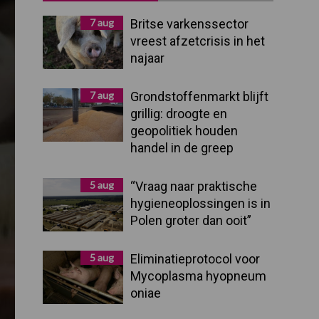
Sidebar
7 aug
Britse varkenssector
vreest afzetcrisis in het
najaar
7 aug
Grondstoffenmarkt blijft
grillig: droogte en
geopolitiek houden
handel in de greep
5 aug
“Vraag naar praktische
hygieneoplossingen is in
Polen groter dan ooit”
5 aug
Eliminatieprotocol voor
Mycoplasma hyopneum
oniae