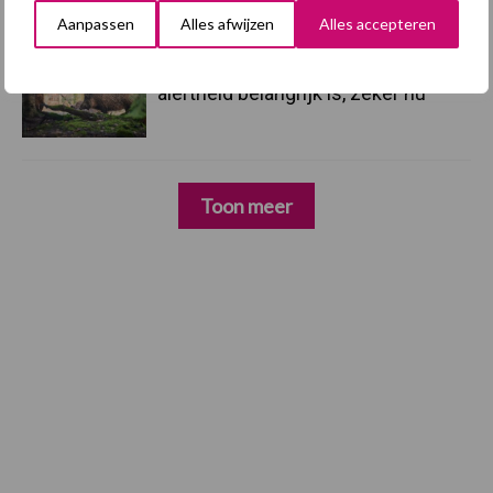
Aanpassen
Alles afwijzen
Alles accepteren
4 aug
AVP in Finland onderstreept dat
alertheid belangrijk is, zeker nu
Toon meer