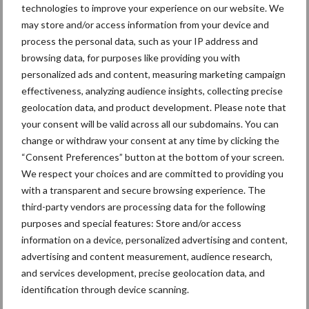
technologies to improve your experience on our website. We
may store and/or access information from your device and
Primaire
Recent nieuws
Partner nieuws
process the personal data, such as your IP address and
Sidebar
browsing data, for purposes like providing you with
personalized ads and content, measuring marketing campaign
7 aug
Britse varkenssector vreest
effectiveness, analyzing audience insights, collecting precise
afzetcrisis in het najaar
geolocation data, and product development. Please note that
your consent will be valid across all our subdomains. You can
change or withdraw your consent at any time by clicking the
7 aug
Grondstoffenmarkt blijft grillig:
“Consent Preferences” button at the bottom of your screen.
droogte en geopolitiek houden
We respect your choices and are committed to providing you
handel in de greep
with a transparent and secure browsing experience. The
third-party vendors are processing data for the following
5 aug
“Vraag naar praktische
purposes and special features: Store and/or access
hygieneoplossingen is in Polen
information on a device, personalized advertising and content,
groter dan ooit”
advertising and content measurement, audience research,
and services development, precise geolocation data, and
5 aug
Eliminatieprotocol voor
identification through device scanning.
Mycoplasma hyopneumoniae