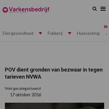
Spring
Door
Spring
Spring
naar
naar
naar
naar
Zoeken...
Zoek
Varkensbedrijf.nl
de
de
de
de
hoofdnavigatie
hoofd
eerste
voettekst
inhoud
sidebar
Diergezondheid
Fokkerij
Huisvesting
POV dient gronden van bezwaar in tegen
tarieven NVWA
Niet gecategoriseerd
17 oktober 2016