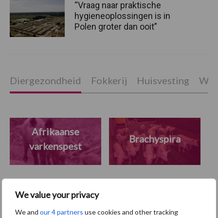
“Vraag naar praktische
hygieneoplossingen is in
Polen groter dan ooit”
Diergezondheid
Fokkerij
Huisvesting
Wet
Afrikaanse
Brachyspira
varkenspest
We value your privacy
Toon meer
We and
our 4 partners
use cookies and other tracking