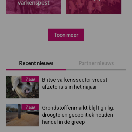
varkenspest
Toon meer
Primaire
Recent nieuws
Partner nieuws
Sidebar
7 aug
Britse varkenssector vreest
afzetcrisis in het najaar
7 aug
Grondstoffenmarkt blijft grillig:
droogte en geopolitiek houden
handel in de greep