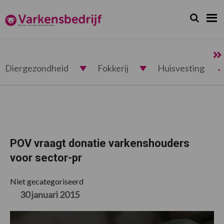
Spring
Door
Spring
Spring
naar
naar
naar
naar
Zoeken...
Zoek
Varkensbedrijf.nl
de
de
de
de
hoofdnavigatie
hoofd
eerste
voettekst
inhoud
sidebar
Diergezondheid
Fokkerij
Huisvesting
POV vraagt donatie varkenshouders
voor sector-pr
Niet gecategoriseerd
30 januari 2015