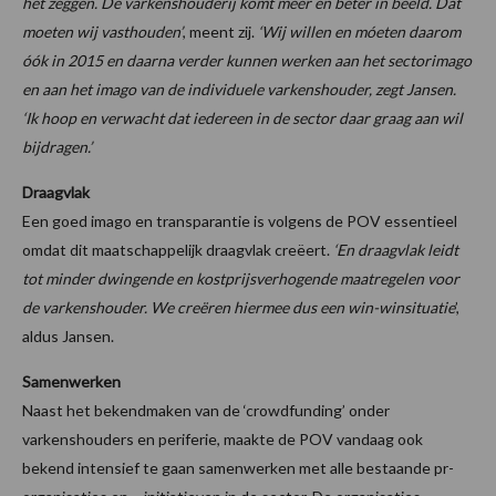
het zeggen. De varkenshouderij komt meer en beter in beeld. Dat
moeten wij vasthouden’
, meent zij.
‘Wij willen en móeten daarom
óók in 2015 en daarna verder kunnen werken aan het sectorimago
en aan het imago van de individuele varkenshouder, zegt Jansen.
‘Ik hoop en verwacht dat iedereen in de sector daar graag aan wil
bijdragen.’
Draagvlak
Een goed imago en transparantie is volgens de POV essentieel
omdat dit maatschappelijk draagvlak creëert.
‘En draagvlak leidt
tot minder dwingende en kostprijsverhogende maatregelen voor
de varkenshouder. We creëren hiermee dus een win-winsituatie
’,
aldus Jansen.
Samenwerken
Naast het bekendmaken van de ‘crowdfunding’ onder
varkenshouders en periferie, maakte de POV vandaag ook
bekend intensief te gaan samenwerken met alle bestaande pr-