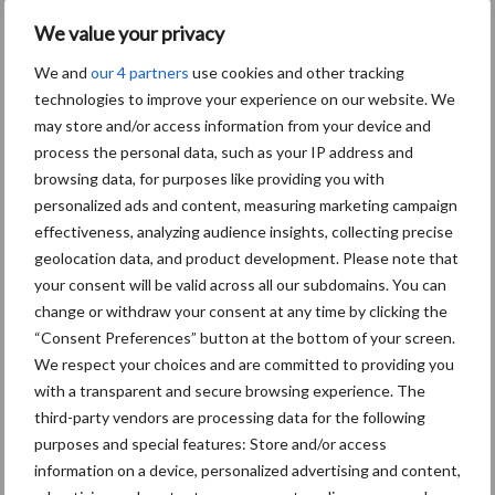
om mee te denken over het communicatiebeleid voor de
We value your privacy
komende jaren.
We and
our 4 partners
use cookies and other tracking
technologies to improve your experience on our website. We
Meer informatie
may store and/or access information from your device and
Producenten Organisatie Varkenshouderij (POV)
process the personal data, such as your IP address and
browsing data, for purposes like providing you with
3700 AT Zeist
personalized ads and content, measuring marketing campaign
T.:
030 7555099
effectiveness, analyzing audience insights, collecting precise
E.: info@producentenorganisatievarkenshouderij.nl
geolocation data, and product development. Please note that
W.:
www.producentenorganisatievarkenshouderij.nl
your consent will be valid across all our subdomains. You can
change or withdraw your consent at any time by clicking the
Aanbevolen voor jou!
“Consent Preferences” button at the bottom of your screen.
We respect your choices and are committed to providing you
Britse varkenssector vreest
with a transparent and secure browsing experience. The
afzetcrisis in het najaar
third-party vendors are processing data for the following
purposes and special features: Store and/or access
information on a device, personalized advertising and content,