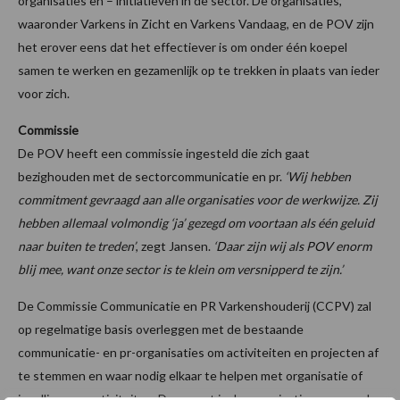
organisaties en – initiatieven in de sector. De organisaties,
waaronder Varkens in Zicht en Varkens Vandaag, en de POV zijn
het erover eens dat het effectiever is om onder één koepel
samen te werken en gezamenlijk op te trekken in plaats van ieder
voor zich.
Commissie
De POV heeft een commissie ingesteld die zich gaat
bezighouden met de sectorcommunicatie en pr.
‘Wij hebben
commitment gevraagd aan alle organisaties voor de werkwijze. Zij
hebben allemaal volmondig ‘ja’ gezegd om voortaan als één geluid
naar buiten te treden’
, zegt Jansen.
‘Daar zijn wij als POV enorm
blij mee, want onze sector is te klein om versnipperd te zijn.’
De Commissie Communicatie en PR Varkenshouderij (CCPV) zal
op regelmatige basis overleggen met de bestaande
communicatie- en pr-organisaties om activiteiten en projecten af
te stemmen en waar nodig elkaar te helpen met organisatie of
invulling van activiteiten. Daarnaast is de organisaties gevraagd