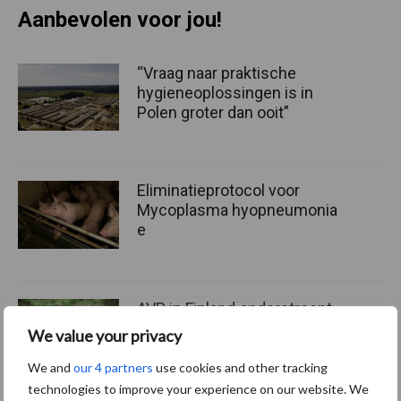
Aanbevolen voor jou!
“Vraag naar praktische
hygieneoplossingen is in
Polen groter dan ooit”
Eliminatieprotocol voor
Mycoplasma hyopneumonia
e
AVP in Finland onderstreept
dat alertheid belangrijk is,
We value your privacy
zeker nu
We and
our 4 partners
use cookies and other tracking
technologies to improve your experience on our website. We