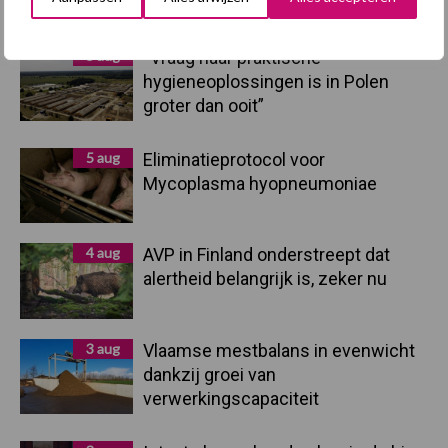
Recent nieuws
Partner nieuws
Sidebar
5 aug
“Vraag naar praktische
hygieneoplossingen is in Polen
groter dan ooit”
5 aug
Eliminatieprotocol voor
Mycoplasma hyopneumoniae
4 aug
AVP in Finland onderstreept dat
alertheid belangrijk is, zeker nu
3 aug
Vlaamse mestbalans in evenwicht
dankzij groei van
verwerkingscapaciteit