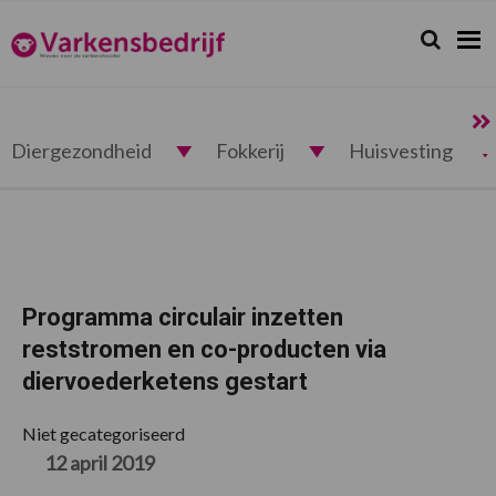
Spring
Door
Spring
Spring
naar
naar
naar
naar
Zoeken...
Zoek
Varkensbedrijf.nl
de
de
de
de
hoofdnavigatie
hoofd
eerste
voettekst
inhoud
sidebar
Diergezondheid
Fokkerij
Huisvesting
Programma circulair inzetten
reststromen en co-producten via
diervoederketens gestart
Niet gecategoriseerd
12 april 2019