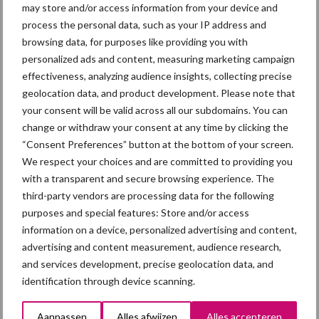
may store and/or access information from your device and
process the personal data, such as your IP address and
Themapagina
browsing data, for purposes like providing you with
personalized ads and content, measuring marketing campaign
Diergezondheid
Fokkerij
Huisvesting
Wet
effectiveness, analyzing audience insights, collecting precise
geolocation data, and product development. Please note that
your consent will be valid across all our subdomains. You can
change or withdraw your consent at any time by clicking the
“Consent Preferences” button at the bottom of your screen.
Afrikaanse
Brachyspira
We respect your choices and are committed to providing you
varkenspest
with a transparent and secure browsing experience. The
third-party vendors are processing data for the following
purposes and special features: Store and/or access
information on a device, personalized advertising and content,
advertising and content measurement, audience research,
Toon meer
and services development, precise geolocation data, and
identification through device scanning.
Primaire
Aanpassen
Alles afwijzen
Alles accepteren