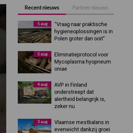
Recent nieuws
Partner nieuws
Primaire
Sidebar
5 aug
“Vraag naar praktische
hygieneoplossingen is in
Polen groter dan ooit”
5 aug
Eliminatieprotocol voor
Mycoplasma hyopneum
oniae
4 aug
AVP in Finland
onderstreept dat
alertheid belangrijk is,
zeker nu
3 aug
Vlaamse mestbalans in
evenwicht dankzij groei