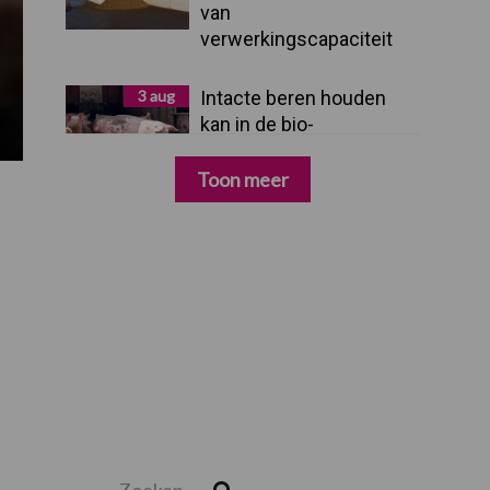
van
verwerkingscapaciteit
3 aug
Intacte beren houden
kan in de bio-
varkenshouderij, maar
dan moet alles kloppen
Toon meer
Zoeken...
Zoek