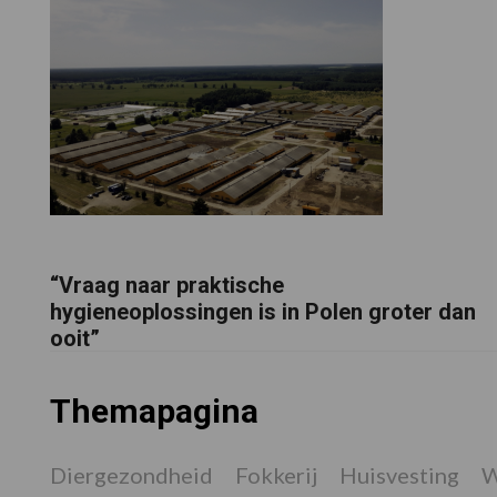
“Vraag naar praktische
hygieneoplossingen is in Polen groter dan
ooit”
Themapagina
Diergezondheid
Fokkerij
Huisvesting
W