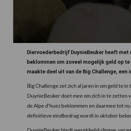
Diervoederbedrijf DuynieBeuker heeft met 
beklommen om zoveel mogelijk geld op te 
maakte deel uit van de Big Challenge, een i
Big Challenge zet zich al jaren in om geld te i
DuynieBeuker doet mee om zich in te zetten v
de Alpe d’huez beklommen en daarmee tot nu 
definitieve eindbedrag wordt in oktober bek
DuynieBeuker biedt wereldwijd slimme, vera