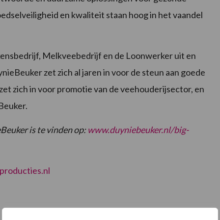
edselveiligheid en kwaliteit staan hoog in het vaandel
ensbedrijf, Melkveebedrijf en de Loonwerker uit en
ieBeuker zet zich al jaren in voor de steun aan goede
 zet zich in voor promotie van de veehouderijsector, en
eBeuker.
Beuker is te vinden op:
www.duyniebeuker.nl/big-
roducties.nl