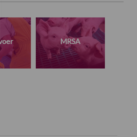
voer
MRSA