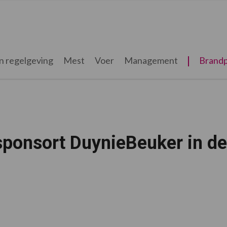
n regelgeving
Mest
Voer
Management
Brandp
sponsort DuynieBeuker in de