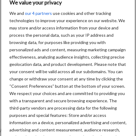
We value your privacy
We and
our 4 partners
use cookies and other tracking
technologies to improve your experience on our website. We
may store and/or access information from your device and
process the personal data, such as your IP address and
browsing data, for purposes like providing you with
personalized ads and content, measuring marketing campaign
effectiveness, analyzing audience insights, collecting precise
geolocation data, and product development. Please note that
your consent will be valid across all our subdomains. You can
Eliminatieprotocol voor
change or withdraw your consent at any time by clicking the
Mycoplasma hyopneumoniae
“Consent Preferences” button at the bottom of your screen.
We respect your choices and are committed to providing you
with a transparent and secure browsing experience. The
third-party vendors are processing data for the following
purposes and special features: Store and/or access
information on a device, personalized advertising and content,
et en regelgeving
Mest
Varkensvoer
advertising and content measurement, audience research,