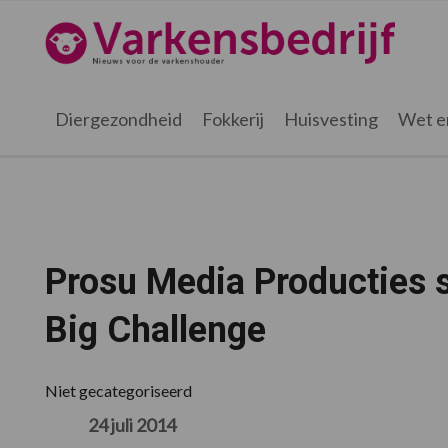
Spring
Door
Spring
Spring
naar
naar
naar
naar
Varkensbedrijf.nl
de
de
de
de
hoofdnavigatie
hoofd
eerste
voettekst
inhoud
sidebar
Diergezondheid
Fokkerij
Huisvesting
Wet e
Prosu Media Producties 
Big Challenge
Niet gecategoriseerd
24 juli 2014