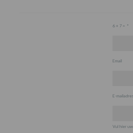
6 + 7 =
*
Email
E-mailadre
Vul hier uw