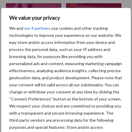
Afrikaanse
Brachyspira
We value your privacy
varkenspest
We and
our 4 partners
use cookies and other tracking
technologies to improve your experience on our website. We
may store and/or access information from your device and
process the personal data, such as your IP address and
Toon meer
browsing data, for purposes like providing you with
personalized ads and content, measuring marketing campaign
effectiveness, analyzing audience insights, collecting precise
Primaire
geolocation data, and product development. Please note that
Recent nieuws
Partner nieuws
your consent will be valid across all our subdomains. You can
Sidebar
change or withdraw your consent at any time by clicking the
7 aug
Britse varkenssector vreest
“Consent Preferences” button at the bottom of your screen.
afzetcrisis in het najaar
We respect your choices and are committed to providing you
with a transparent and secure browsing experience. The
third-party vendors are processing data for the following
7 aug
Grondstoffenmarkt blijft grillig:
purposes and special features: Store and/or access