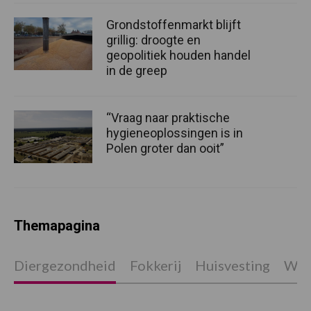
Grondstoffenmarkt blijft
grillig: droogte en
geopolitiek houden handel
in de greep
“Vraag naar praktische
hygieneoplossingen is in
Polen groter dan ooit”
Themapagina
Diergezondheid
Fokkerij
Huisvesting
Wet