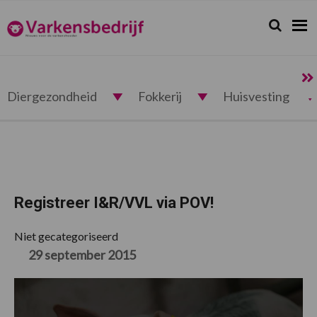
Spring
Door
Spring
Spring
naar
naar
naar
naar
Zoeken...
Zoek
Varkensbedrijf.nl
de
de
de
de
hoofdnavigatie
hoofd
eerste
voettekst
inhoud
sidebar
Diergezondheid
Fokkerij
Huisvesting
Registreer I&R/VVL via POV!
Niet gecategoriseerd
29 september 2015