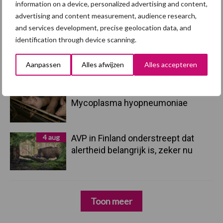
droogte en geopolitiek houden
information on a device, personalized advertising and content,
handel in de greep
advertising and content measurement, audience research,
and services development, precise geolocation data, and
5 aug
“Vraag naar praktische
identification through device scanning.
hygieneoplossingen is in Polen
groter dan ooit”
Aanpassen
Alles afwijzen
Alles accepteren
5 aug
Eliminatieprotocol voor
Mycoplasma hyopneumoniae
4 aug
AVP in Finland onderstreept dat
alertheid belangrijk is, zeker nu
Toon meer