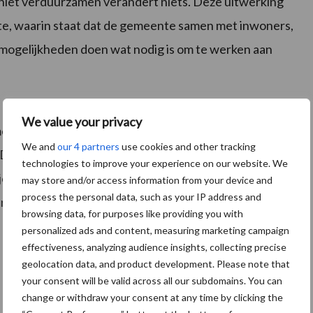
 niet verduurzamen verandert niets. Deze uitwerking
te, waarin staat dat de gemeente samen met inwoners,
e mogelijkheden doen wat nodig is om te werken aan
We value your privacy
ent dat de gemeenteraad aannam bij het vaststellen
We and
our 4 partners
use cookies and other tracking
Daarin kreeg het college de opdracht de
technologies to improve your experience on our website. We
ijen nader te onderzoeken. De gemeenteraad
may store and/or access information from your device and
process the personal data, such as your IP address and
i; in de raad van 25 januari volgt de besluitvorming.
browsing data, for purposes like providing you with
personalized ads and content, measuring marketing campaign
effectiveness, analyzing audience insights, collecting precise
geolocation data, and product development. Please note that
your consent will be valid across all our subdomains. You can
change or withdraw your consent at any time by clicking the