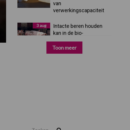
van
verwerkingscapaciteit
3 aug
Intacte beren houden
kan in de bio-
varkenshouderij, maar
dan moet alles kloppen
Toon meer
Zoeken...
Zoek