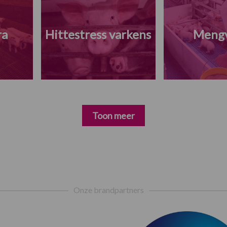
ra
Hittestress varkens
Meng
Toon meer
Onze brandpartners