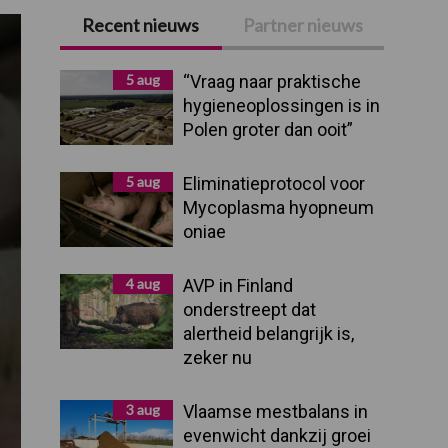
Recent nieuws
Partner nieuws
Primaire
Sidebar
5 aug
“Vraag naar praktische
hygieneoplossingen is in
Polen groter dan ooit”
5 aug
Eliminatieprotocol voor
Mycoplasma hyopneum
oniae
4 aug
AVP in Finland
onderstreept dat
alertheid belangrijk is,
zeker nu
3 aug
Vlaamse mestbalans in
evenwicht dankzij groei