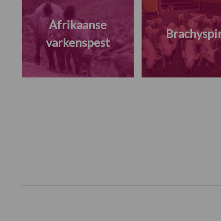
Afrikaanse
Brachyspi
varkenspest
Footer