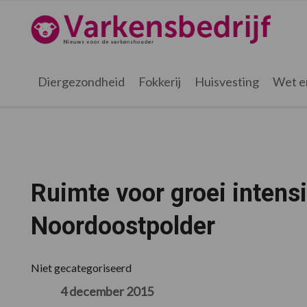
Spring
Door
Spring
Spring
naar
naar
naar
naar
Varkensbedrijf.nl
de
de
de
de
hoofdnavigatie
hoofd
eerste
voettekst
inhoud
sidebar
Diergezondheid
Fokkerij
Huisvesting
Wet e
Ruimte voor groei intens
Noordoostpolder
Niet gecategoriseerd
4 december 2015