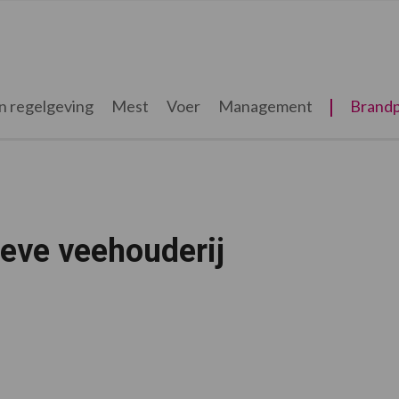
n regelgeving
Mest
Voer
Management
Brandp
ieve veehouderij