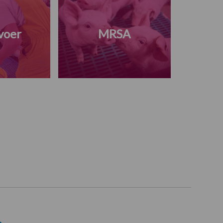
voer
MRSA