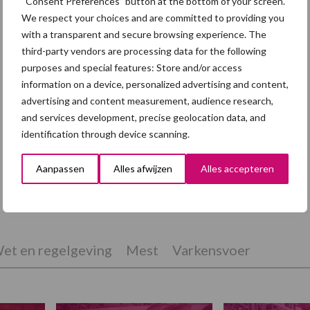
“Consent Preferences” button at the bottom of your screen.
We respect your choices and are committed to providing you
with a transparent and secure browsing experience. The
third-party vendors are processing data for the following
purposes and special features: Store and/or access
information on a device, personalized advertising and content,
advertising and content measurement, audience research,
and services development, precise geolocation data, and
identification through device scanning.
Aanpassen
Alles afwijzen
Alles accepteren
Eliminatieprotocol voor
Mycoplasma hyopneumoniae
et en regelgeving
Mest
Varkensvoer