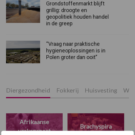
Grondstoffenmarkt blijft
grillig: droogte en
geopolitiek houden handel
in de greep
“Vraag naar praktische
hygieneoplossingen is in
Polen groter dan ooit”
Diergezondheid
Fokkerij
Huisvesting
Wet
Afrikaanse
Brachyspira
varkenspest