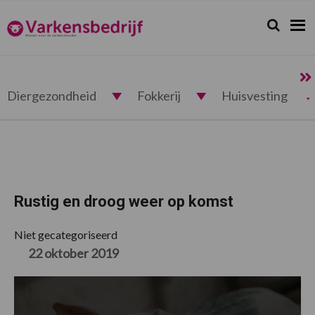
Spring
Door
Spring
Spring
naar
naar
naar
naar
Zoeken...
Zoek
Varkensbedrijf.nl
de
de
de
de
hoofdnavigatie
hoofd
eerste
voettekst
inhoud
sidebar
Diergezondheid
Fokkerij
Huisvesting
Rustig en droog weer op komst
Niet gecategoriseerd
22 oktober 2019