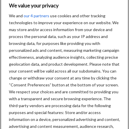
We value your privacy
We and
our 4 partners
use cookies and other tracking
technologies to improve your experience on our website. We
Toon meer
may store and/or access information from your device and
process the personal data, such as your IP address and
browsing data, for purposes like providing you with
personalized ads and content, measuring marketing campaign
Primaire
Recent nieuws
Partner nieuws
effectiveness, analyzing audience insights, collecting precise
Sidebar
geolocation data, and product development. Please note that
your consent will be valid across all our subdomains. You can
7 aug
Britse varkenssector vreest
change or withdraw your consent at any time by clicking the
afzetcrisis in het najaar
“Consent Preferences” button at the bottom of your screen.
We respect your choices and are committed to providing you
7 aug
Grondstoffenmarkt blijft grillig:
with a transparent and secure browsing experience. The
droogte en geopolitiek houden
third-party vendors are processing data for the following
handel in de greep
purposes and special features: Store and/or access
information on a device, personalized advertising and content,
advertising and content measurement, audience research,
5 aug
“Vraag naar praktische