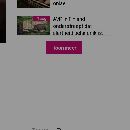
oniae
4 aug
AVP in Finland
onderstreept dat
alertheid belangrijk is,
zeker nu
Toon meer
Zoeken...
Zoek