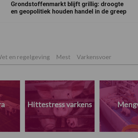
Grondstoffenmarkt blijft grillig: droogte
en geopolitiek houden handel in de greep
et en regelgeving
Mest
Varkensvoer
ra
Hittestress varkens
Meng