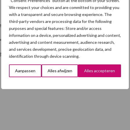
“Consent Preferences” button at the bottom of your screen.
We respect your choices and are committed to providing you
with a transparent and secure browsing experience. The
third-party vendors are processing data for the following
ess
purposes and special features: Store and/or access
information on a device, personalized advertising and content,
ok, Instagram, Twitter)
advertising and content measurement, audience research,
and services development, precise geolocation data, and
 (Word, Excel)
identification through device scanning.
Aanpassen
Alles afwijzen
Alles accepteren