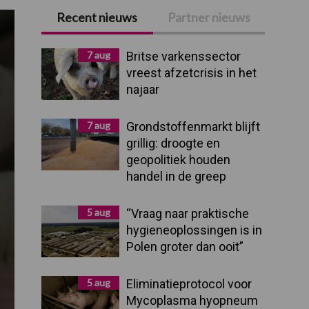
Recent nieuws
Partner nieuws
Primaire
Sidebar
7 aug
Britse varkenssector
vreest afzetcrisis in het
najaar
7 aug
Grondstoffenmarkt blijft
grillig: droogte en
geopolitiek houden
handel in de greep
5 aug
“Vraag naar praktische
hygieneoplossingen is in
Polen groter dan ooit”
5 aug
Eliminatieprotocol voor
Mycoplasma hyopneum