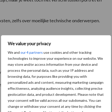
eksten, zelfs over moeilijke technische onderwerpen.
We value your privacy
We and
our 4 partners
use cookies and other tracking
technologies to improve your experience on our website. We
may store and/or access information from your device and
process the personal data, such as your IP address and
van het Nederlands
browsing data, for purposes like providing you with
personalized ads and content, measuring marketing campaign
 en Frans, eventueel noties van Duits
effectiveness, analyzing audience insights, collecting precise
geolocation data, and product development. Please note that
your consent will be valid across all our subdomains. You can
change or withdraw your consent at any time by clicking the