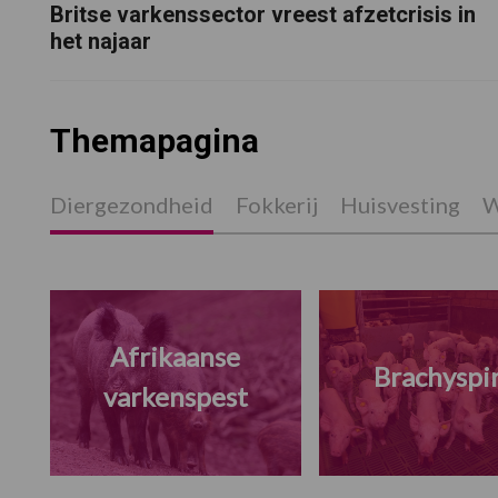
Britse varkenssector vreest afzetcrisis in
het najaar
Themapagina
Diergezondheid
Fokkerij
Huisvesting
W
Afrikaanse
Brachyspi
varkenspest