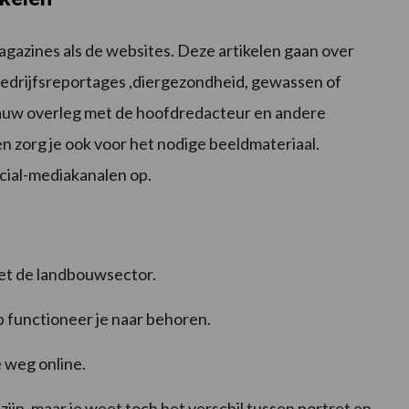
magazines als de websites. Deze artikelen gaan over
edrijfsreportages ,diergezondheid, gewassen of
nauw overleg met de hoofdredacteur en andere
en zorg je ook voor het nodige beeldmateriaal.
ocial-mediakanalen op.
met de landbouwsector.
p functioneer je naar behoren.
e weg online.
 zijn, maar je weet toch het verschil tussen portret en