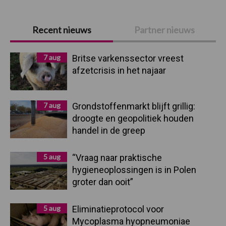
Primaire
Recent nieuws
Partner nieuws
Sidebar
7 aug
Britse varkenssector vreest
afzetcrisis in het najaar
7 aug
Grondstoffenmarkt blijft grillig:
droogte en geopolitiek houden
handel in de greep
5 aug
“Vraag naar praktische
hygieneoplossingen is in Polen
groter dan ooit”
5 aug
Eliminatieprotocol voor
Mycoplasma hyopneumoniae