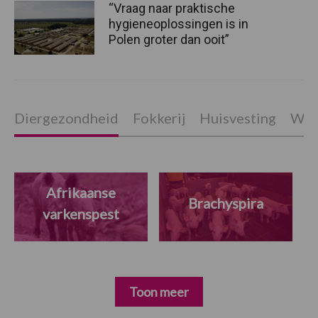
“Vraag naar praktische
hygieneoplossingen is in
Polen groter dan ooit”
Diergezondheid
Fokkerij
Huisvesting
Wet
Afrikaanse
Brachyspira
varkenspest
Toon meer