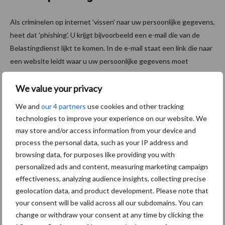
Als criminelen op internet 'vissen' naar uw persoonlijke gegevens,
heet dat 'phishing'. U krijgt bijvoorbeeld een e-mail die van de
Belastingdienst lijkt te komen. In de e-mail staat een link die naar
een website leidt waar u uw persoonlijke gegevens moet
invullen. Valse berichten hebben vaak de volgende kenmerken:
We value your privacy
De tekst is in slecht Nederlands. Maar zowel vertalingen als
We and
our 4 partners
use cookies and other tracking
logo’s en opmaak van teksten worden steeds beter.
technologies to improve your experience on our website. We
De boodschap is vaak dat u een belastingteruggaaf krijgt of
may store and/or access information from your device and
juist dat u een bedrag moet betalen.
process the personal data, such as your IP address and
browsing data, for purposes like providing you with
Bij e-mail: u wordt gevraagd om op een link te klikken of een
personalized ads and content, measuring marketing campaign
bijlage te openen. Of de afzender eindigt
niet
op
effectiveness, analyzing audience insights, collecting precise
@belastingdienst.nl.
geolocation data, and product development. Please note that
your consent will be valid across all our subdomains. You can
Meer informatie
change or withdraw your consent at any time by clicking the