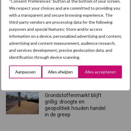
“Consent Preferences” button at the bottom of your screen.
Meer informatie over valse mails? Lees verder bij:
Valse mails.
We respect your choices and are committed to providing you
with a transparent and secure browsing experience. The
Meer nieuwsberichten leest u in het nieuwsoverzicht
third-party vendors are processing data for the following
Bron:
Belastingdienst
purposes and special features: Store and/or access
information on a device, personalized advertising and content,
Aanbevolen voor jou!
advertising and content measurement, audience research,
and services development, precise geolocation data, and
Britse varkenssector vreest
identification through device scanning.
afzetcrisis in het najaar
Aanpassen
Alles afwijzen
Alles accepteren
Grondstoffenmarkt blijft
grillig: droogte en
geopolitiek houden handel
in de greep