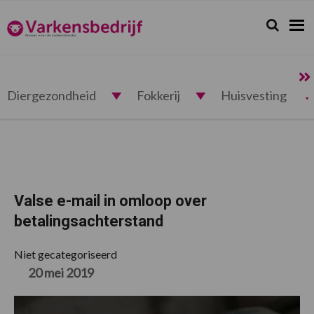
Spring
Door
Spring
Spring
naar
naar
naar
naar
Zoeken...
Zoek
Varkensbedrijf.nl
de
de
de
de
hoofdnavigatie
hoofd
eerste
voettekst
inhoud
sidebar
Diergezondheid
Fokkerij
Huisvesting
Valse e-mail in omloop over
betalingsachterstand
Niet gecategoriseerd
20 mei 2019