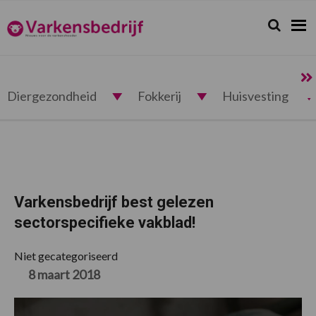
Spring
Door
Spring
Spring
naar
naar
naar
naar
Zoeken...
Zoek
Varkensbedrijf.nl
de
de
de
de
hoofdnavigatie
hoofd
eerste
voettekst
inhoud
sidebar
Diergezondheid
Fokkerij
Huisvesting
Varkensbedrijf best gelezen
sectorspecifieke vakblad!
Niet gecategoriseerd
8 maart 2018