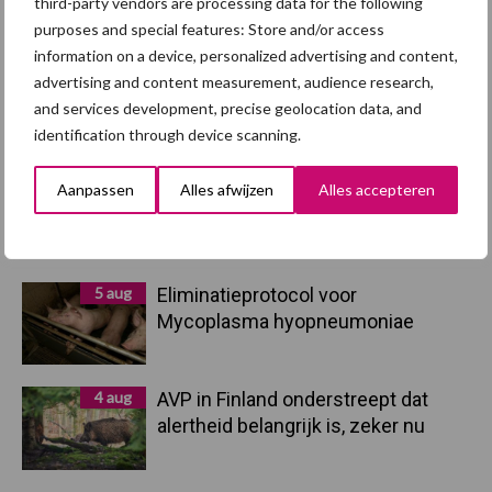
third-party vendors are processing data for the following
purposes and special features: Store and/or access
information on a device, personalized advertising and content,
7 aug
Grondstoffenmarkt blijft grillig:
advertising and content measurement, audience research,
droogte en geopolitiek houden
and services development, precise geolocation data, and
handel in de greep
identification through device scanning.
5 aug
“Vraag naar praktische
Aanpassen
Alles afwijzen
Alles accepteren
hygieneoplossingen is in Polen
groter dan ooit”
5 aug
Eliminatieprotocol voor
Mycoplasma hyopneumoniae
4 aug
AVP in Finland onderstreept dat
alertheid belangrijk is, zeker nu