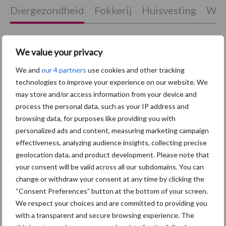
Diergezondheid
Fokkerij
Huisvesting
Wet
We value your privacy
Afrikaanse
Brachyspira
We and
our 4 partners
use cookies and other tracking
varkenspest
technologies to improve your experience on our website. We
may store and/or access information from your device and
process the personal data, such as your IP address and
browsing data, for purposes like providing you with
personalized ads and content, measuring marketing campaign
Toon meer
effectiveness, analyzing audience insights, collecting precise
geolocation data, and product development. Please note that
your consent will be valid across all our subdomains. You can
Primaire
change or withdraw your consent at any time by clicking the
Recent nieuws
Partner nieuws
“Consent Preferences” button at the bottom of your screen.
Sidebar
We respect your choices and are committed to providing you
7 aug
Britse varkenssector vreest
with a transparent and secure browsing experience. The
afzetcrisis in het najaar