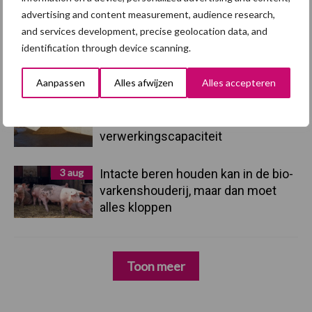
advertising and content measurement, audience research,
and services development, precise geolocation data, and
4 aug
AVP in Finland onderstreept dat
identification through device scanning.
alertheid belangrijk is, zeker nu
Aanpassen
Alles afwijzen
Alles accepteren
3 aug
Vlaamse mestbalans in evenwicht
dankzij groei van
verwerkingscapaciteit
3 aug
Intacte beren houden kan in de bio-
varkenshouderij, maar dan moet
alles kloppen
Toon meer