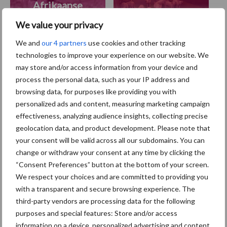
Afrikaanse
Brachyspira
varkenspest
We value your privacy
We and
our 4 partners
use cookies and other tracking
technologies to improve your experience on our website. We
may store and/or access information from your device and
Toon meer
process the personal data, such as your IP address and
browsing data, for purposes like providing you with
personalized ads and content, measuring marketing campaign
Primaire
effectiveness, analyzing audience insights, collecting precise
Recent nieuws
Partner nieuws
geolocation data, and product development. Please note that
Sidebar
your consent will be valid across all our subdomains. You can
change or withdraw your consent at any time by clicking the
5 aug
“Vraag naar praktische
“Consent Preferences” button at the bottom of your screen.
hygieneoplossingen is in Polen
We respect your choices and are committed to providing you
groter dan ooit”
with a transparent and secure browsing experience. The
third-party vendors are processing data for the following
5 aug
Eliminatieprotocol voor
purposes and special features: Store and/or access
Mycoplasma hyopneumoniae
information on a device, personalized advertising and content,