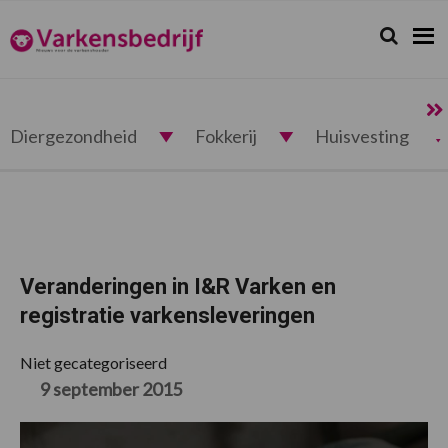
Spring
Door
Spring
Spring
naar
naar
naar
naar
Zoeken...
Zoek
Varkensbedrijf.nl
de
de
de
de
hoofdnavigatie
hoofd
eerste
voettekst
inhoud
sidebar
Diergezondheid
Fokkerij
Huisvesting
Veranderingen in I&R Varken en
registratie varkensleveringen
Niet gecategoriseerd
9 september 2015