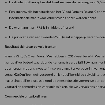
De dividenduitkering hersteld met een eerste betaling van €9,5 
Een succesvolle introductie van het ‘Good Farming Balance’, ee
internationale markt voor varkensvlees beter worden benut
De overgang naar IFRS is inmiddels afgerond
De publicatie van een tweede MVO (maatschappelijk verantwoor
Resultaat zichtbaar op vele fronten
Francis Kint, CEO van Vion: “We hebben in 2017 veel bereikt. We h
jaar op rij verbeterd waardoor de genormaliseerde EBITDA nu is geste
doorgegaan met ons investeringsprogramma ter verbetering van onze pr
totaal €260 miljoen geïnvesteerd en is tegelijkertijd de solvabilitei
maatschappelijke discussie rond de vleesindustrie voeren we een a
voorstellen aangedragen voor oplossingen, die we vervolgens doorv
Commerciële ontwikkelingen