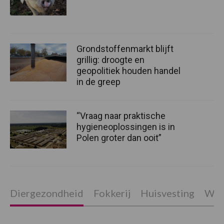
Grondstoffenmarkt blijft
grillig: droogte en
geopolitiek houden handel
in de greep
“Vraag naar praktische
hygieneoplossingen is in
Polen groter dan ooit”
Diergezondheid
Fokkerij
Huisvesting
Wet