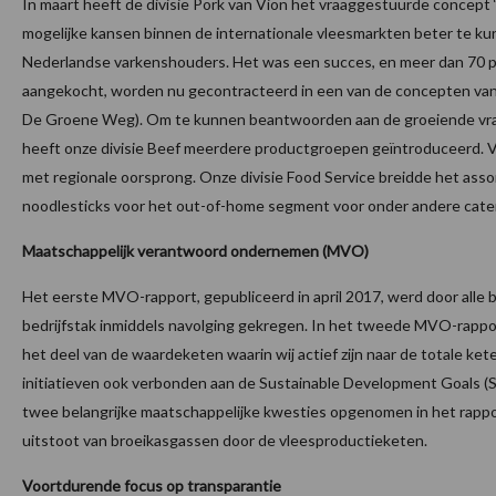
In maart heeft de divisie Pork van Vion het vraaggestuurde concept
mogelijke kansen binnen de internationale vleesmarkten beter te k
Nederlandse varkenshouders. Het was een succes, en meer dan 70 p
aangekocht, worden nu gecontracteerd in een van de concepten van
De Groene Weg). Om te kunnen beantwoorden aan de groeiende vr
heeft onze divisie Beef meerdere productgroepen geïntroduceerd. V
met regionale oorsprong. Onze divisie Food Service breidde het asso
noodlesticks voor het out-of-home segment voor onder andere cater
Maatschappelijk verantwoord ondernemen (MVO)
Het eerste MVO-rapport, gepubliceerd in april 2017, werd door all
bedrijfstak inmiddels navolging gekregen. In het tweede MVO-rappo
het deel van de waardeketen waarin wij actief zijn naar de totale
initiatieven ook verbonden aan de Sustainable Development Goals (
twee belangrijke maatschappelijke kwesties opgenomen in het rapport
uitstoot van broeikasgassen door de vleesproductieketen.
Voortdurende focus op transparantie