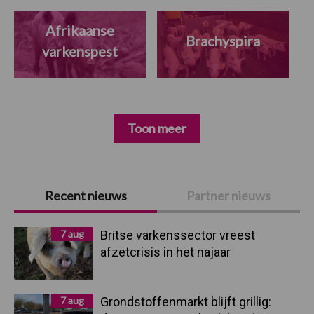
Afrikaanse
Brachyspira
varkenspest
Toon meer
Primaire
Recent nieuws
Partner nieuws
Sidebar
7 aug
Britse varkenssector vreest
afzetcrisis in het najaar
7 aug
Grondstoffenmarkt blijft grillig: