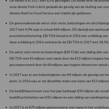
De omzet is in 2017 met 6,5% gestegen. Dit kwam door de positiev
onze divisie Pork is licht gedaald als gevolg van de sluiting van onze
divisies Beef en Food Service wel stabiel zijn gebleven.
De genormaliseerde winst vóór rente, belastingen en afschrijving­
2017 met 4,9% naar in totaal €64 miljoen. Dit dankzij een aanhoud
prestatieverbetering. EBITDA bevatte in 2016 een schikking van 
deze schikking in 2016 verbeterde de EBITDA in 2017 met 18,5%
De winst vóór rente en belastingen (EBIT) liet een daling zien v
EBITDA met €3 miljoen, met name door de €13 miljoen hogere her
gecompenseerd door de €6 miljoen aan hogere inkomsten vanuit a
In 2017 was er een belastingbate van €4 miljoen als gevolg van h
jaren. In 2016 was er om diezelfde reden een bate van €13 miljoen
De bedrijfskasstroom voor het jaar bedraagt €39 miljoen als resul
bedrijfsactiviteiten van €35 miljoen en een daling van werkkapitaa
In 2017 is er €79 miljoen geïnvesteerd, met name in het onderhou