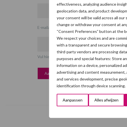
effectiveness, analyzing audience insigh
geolocation data, and product developm
your consent will be valid across all ou
change or withdraw your consent at any 
E-mailadres
*
“Consent Preferences” button at the b
We respect your choices and are commi
with a transparent and secure browsin
third-party vendors are processing data
Vul hier uw e-mailadres in
purposes and special features: Store a
information on a device, personalized a
advertising and content measurement, 
and services development, precise geol
identification through device scanning.
Aanpassen
Alles afwijzen