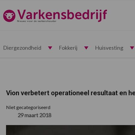
Spring
Door
Spring
Spring
naar
naar
naar
naar
Varkensbedrijf.nl
de
de
de
de
hoofdnavigatie
hoofd
eerste
voettekst
inhoud
sidebar
Diergezondheid
Fokkerij
Huisvesting
Vion verbetert operationeel resultaat en he
Niet gecategoriseerd
29 maart 2018