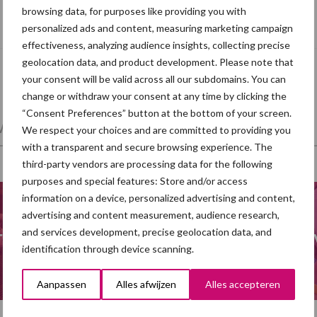
Grondstoffenmarkt blijft grillig: droogte
browsing data, for purposes like providing you with
en geopolitiek houden handel in de greep
personalized ads and content, measuring marketing campaign
effectiveness, analyzing audience insights, collecting precise
geolocation data, and product development. Please note that
your consent will be valid across all our subdomains. You can
change or withdraw your consent at any time by clicking the
“Consent Preferences” button at the bottom of your screen.
et en regelgeving
Mest
Varkensvoer
We respect your choices and are committed to providing you
with a transparent and secure browsing experience. The
third-party vendors are processing data for the following
purposes and special features: Store and/or access
information on a device, personalized advertising and content,
advertising and content measurement, audience research,
and services development, precise geolocation data, and
ra
Hittestress varkens
Meng
identification through device scanning.
Aanpassen
Alles afwijzen
Alles accepteren