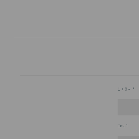
1 + 8 =
*
Email