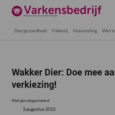
Spring
Door
Spring
Spring
naar
naar
naar
naar
Varkensbedrijf.nl
de
de
de
de
hoofdnavigatie
hoofd
eerste
voettekst
inhoud
sidebar
Diergezondheid
Fokkerij
Huisvesting
Wet e
Wakker Dier: Doe mee aa
verkiezing!
Niet gecategoriseerd
3 augustus 2015