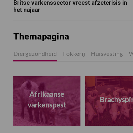
Britse varkenssector vreest afzetcrisis in
het najaar
Themapagina
Diergezondheid
Fokkerij
Huisvesting
W
Afrikaanse
Brachyspi
varkenspest