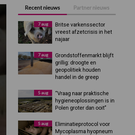
Recent nieuws
Partner nieuws
Primaire
Sidebar
7 aug
Britse varkenssector
vreest afzetcrisis in het
najaar
7 aug
Grondstoffenmarkt blijft
grillig: droogte en
geopolitiek houden
handel in de greep
5 aug
“Vraag naar praktische
hygieneoplossingen is in
Polen groter dan ooit”
5 aug
Eliminatieprotocol voor
Mycoplasma hyopneum