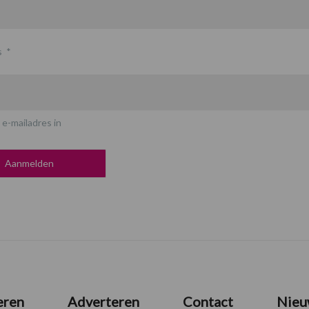
s
*
 e-mailadres in
eren
Adverteren
Contact
Nieu