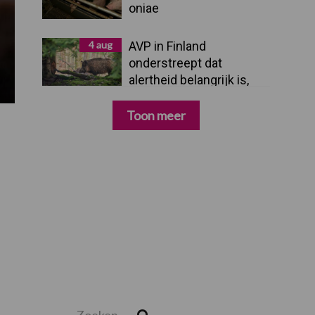
oniae
4 aug
AVP in Finland
onderstreept dat
alertheid belangrijk is,
zeker nu
Toon meer
Zoeken...
Zoek