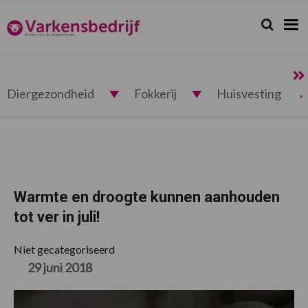
Spring
Door
Spring
Spring
naar
naar
naar
naar
Zoeken...
Zoek
Varkensbedrijf.nl
de
de
de
de
hoofdnavigatie
hoofd
eerste
voettekst
inhoud
sidebar
Diergezondheid
Fokkerij
Huisvesting
Warmte en droogte kunnen aanhouden
tot ver in juli!
Niet gecategoriseerd
29 juni 2018