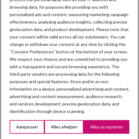
browsing data, for purposes like providing you with
Diergezondheid
Fokkerij
Huisvesting
Wet
personalized ads and content, measuring marketing campaign
effectiveness, analyzing audience insights, collecting precise
geolocation data, and product development. Please note that
your consent will be valid across all our subdomains. You can
change or withdraw your consent at any time by clicking the
Afrikaanse
Brachyspira
“Consent Preferences” button at the bottom of your screen.
varkenspest
We respect your choices and are committed to providing you
with a transparent and secure browsing experience. The
third-party vendors are processing data for the following
purposes and special features: Store and/or access
Toon meer
information on a device, personalized advertising and content,
advertising and content measurement, audience research,
and services development, precise geolocation data, and
identification through device scanning.
Primaire
Recent nieuws
Partner nieuws
Sidebar
Aanpassen
Alles afwijzen
Alles accepteren
7 aug
Britse varkenssector vreest