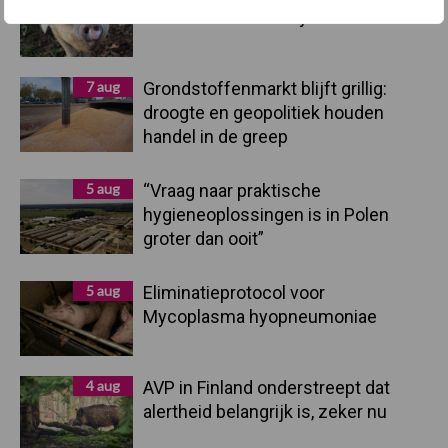
afzetcrisis in het najaar
7 aug
Grondstoffenmarkt blijft grillig:
droogte en geopolitiek houden
handel in de greep
5 aug
“Vraag naar praktische
hygieneoplossingen is in Polen
groter dan ooit”
5 aug
Eliminatieprotocol voor
Mycoplasma hyopneumoniae
4 aug
AVP in Finland onderstreept dat
alertheid belangrijk is, zeker nu