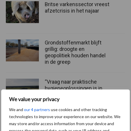
Britse varkenssector vreest
afzetcrisis in het najaar
Grondstoffenmarkt blijft
grillig: droogte en
geopolitiek houden handel
in de greep
“Vraag naar praktische
hygieneoplossingen is in
Polen groter dan ooit”
We value your privacy
We and
our 4 partners
use cookies and other tracking
technologies to improve your experience on our website. We
may store and/or access information from your device and
Themapagina
process the personal data, such as your IP address and