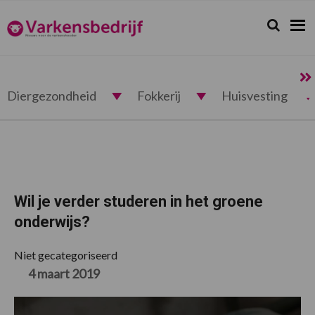
Spring
Door
Spring
Spring
naar
naar
naar
naar
Zoeken...
Zoek
Varkensbedrijf.nl
de
de
de
de
hoofdnavigatie
hoofd
eerste
voettekst
inhoud
sidebar
Diergezondheid
Fokkerij
Huisvesting
Wil je verder studeren in het groene
onderwijs?
Niet gecategoriseerd
4 maart 2019