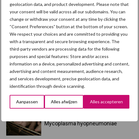
varkenspest
geolocation data, and product development. Please note that
your consent will be valid across all our subdomains. You can
change or withdraw your consent at any time by clicking the
“Consent Preferences” button at the bottom of your screen.
We respect your choices and are committed to providing you
Toon meer
with a transparent and secure browsing experience. The
third-party vendors are processing data for the following
purposes and special features: Store and/or access
Primaire
information on a device, personalized advertising and content,
Recent nieuws
Partner nieuws
advertising and content measurement, audience research,
Sidebar
and services development, precise geolocation data, and
5 aug
“Vraag naar praktische
identification through device scanning.
hygieneoplossingen is in Polen
groter dan ooit”
Aanpassen
Alles afwijzen
Alles accepteren
5 aug
Eliminatieprotocol voor
Mycoplasma hyopneumoniae