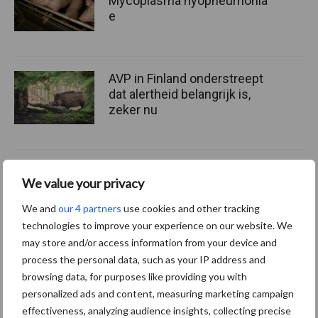
Mycoplasma hyopneumonia
e
AVP in Finland onderstreept
dat alertheid belangrijk is,
zeker nu
We value your privacy
Themapagina
We and
our 4 partners
use cookies and other tracking
technologies to improve your experience on our website. We
Diergezondheid
Fokkerij
Huisvesting
Wet
may store and/or access information from your device and
process the personal data, such as your IP address and
browsing data, for purposes like providing you with
personalized ads and content, measuring marketing campaign
Afrikaanse
effectiveness, analyzing audience insights, collecting precise
Brachyspira