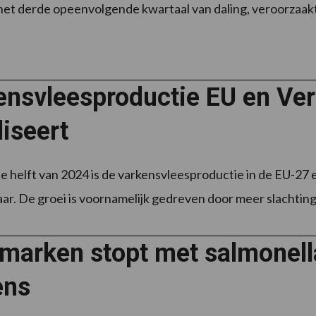
is het derde opeenvolgende kwartaal van daling, veroorzaa
ensvleesproductie EU en Ver
liseert
te helft van 2024 is de varkensvleesproductie in de EU-27
jaar. De groei is voornamelijk gedreven door meer slachtin
marken stopt met salmonell
ens