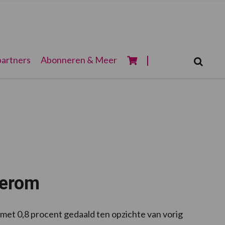
Zoeken...
artners
Abonneren & Meer
Zoek
derom
 met 0,8 procent gedaald ten opzichte van vorig