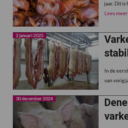
jaar. Dit 
Lees meer
2 januari 2025
Vark
stabi
In de eers
van vorig 
30 december 2024
Dene
vark