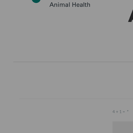
4 + 1 =
*