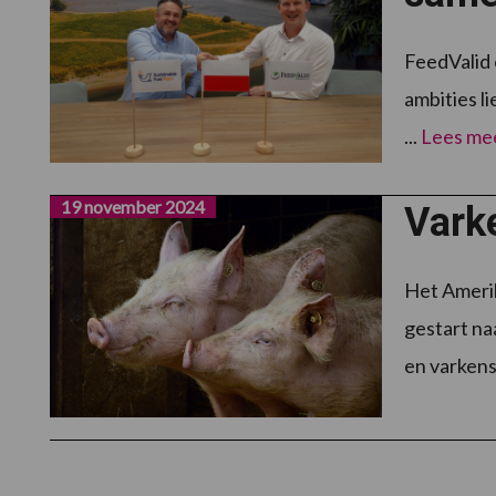
FeedValid 
ambities l
...
Lees me
19 november 2024
Vark
Het Amerik
gestart na
en varkens 