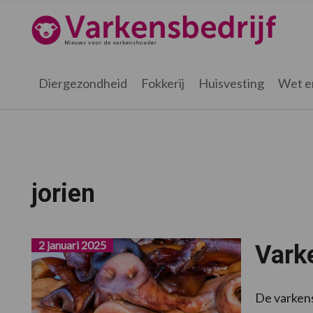
Spring
Door
Spring
naar
naar
naar
Varkensbedrijf.nl
de
de
de
hoofdnavigatie
hoofd
voettekst
inhoud
Diergezondheid
Fokkerij
Huisvesting
Wet e
jorien
2 januari 2025
Vark
De varkens