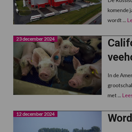
komende ja
wordt ...
L
23 december 2024
Calif
veeh
In de Amer
grootschal
met ...
Lee
12 december 2024
Wordt