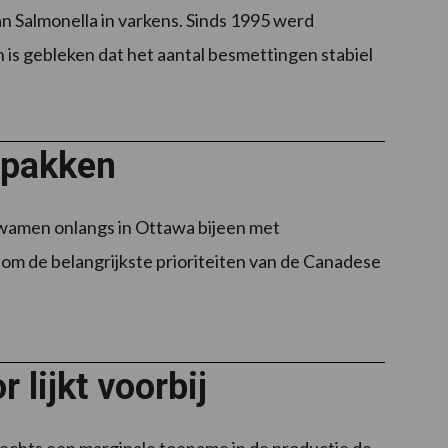
n Salmonella in varkens. Sinds 1995 werd
 is gebleken dat het aantal besmettingen stabiel
p pakken
wamen onlangs in Ottawa bijeen met
 om de belangrijkste prioriteiten van de Canadese
 lijkt voorbij
lechts een marginale toename in de productie de