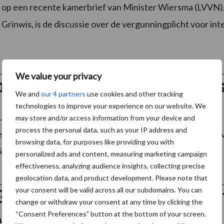
e op een recente kamerbrief van Minister Wiersma (LVVN)
Grinwis, is de discussie over de vergunningplicht voor inte
We value your privacy
p speculaties nieuwe brede 
We and
our 4 partners
use cookies and other tracking
technologies to improve your experience on our website. We
uwsector staat opnieuw hoog op de agenda in de Tweede 
may store and/or access information from your device and
process the personal data, such as your IP address and
egeling. De twee Lbv-opkoopregelingen bleken voor melk
browsing data, for purposes like providing you with
lijk, ...
Lees meer
personalized ads and content, measuring marketing campaign
effectiveness, analyzing audience insights, collecting precise
geolocation data, and product development. Please note that
your consent will be valid across all our subdomains. You can
roup en FeedValid sluiten s
change or withdraw your consent at any time by clicking the
“Consent Preferences” button at the bottom of your screen.
nwerking in Polen