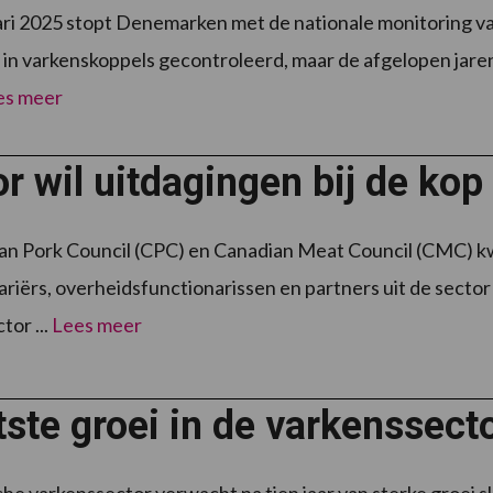
ari 2025 stopt Denemarken met de nationale monitoring va
 in varkenskoppels gecontroleerd, maar de afgelopen jaren
es meer
r wil uitdagingen bij de ko
an Pork Council (CPC) en Canadian Meat Council (CMC) k
riërs, overheidsfunctionarissen en partners uit de sector
tor ...
Lees meer
ste groei in de varkenssector
he varkenssector verwacht na tien jaar van sterke groei s