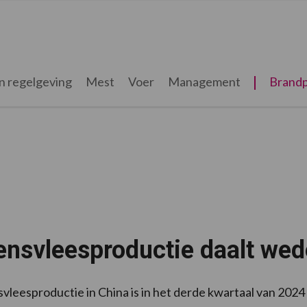
n regelgeving
Mest
Voer
Management
Brandp
ensvleesproductie daalt we
vleesproductie in China is in het derde kwartaal van 2024