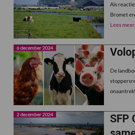
Als reacti
Bromet en 
Lees meer
6 december 2024
Volo
De landbo
stoppersr
onaantrekke
2 december 2024
SFP G
same