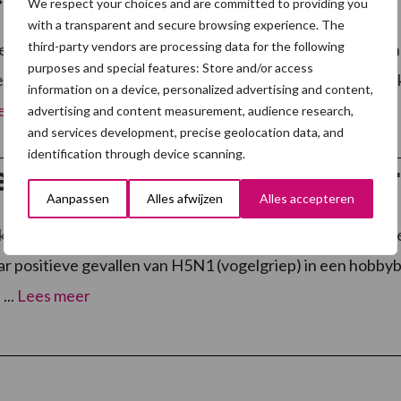
We respect your choices and are committed to providing you
with a transparent and secure browsing experience. The
third-party vendors are processing data for the following
en SFP Group gaan een strategische samenwerking aan in
purposes and special features: Store and/or access
iegen er niet om. “We willen minimaal 95 procent van alle
information on a device, personalized advertising and content,
er
advertising and content measurement, audience research,
and services development, precise geolocation data, and
identification through device scanning.
en besmet met vogelgriepvi
Aanpassen
Alles afwijzen
Alles accepteren
aanse ministerie van Landbouw en veterinaire ambtenare
ar positieve gevallen van H5N1 (vogelgriep) in een hobby
...
Lees meer