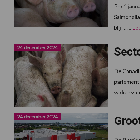
Per 1 janu
Salmonella
blijft. ...
Le
24 december 2024
Secto
De Canadi
parlementa
varkenssec
24 december 2024
Groot
De Russisc