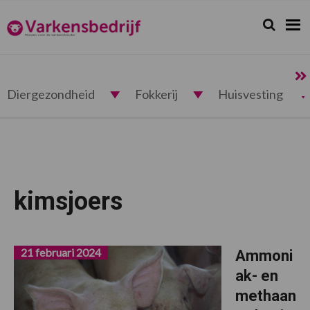
Spring
Door
Spring
naar
naar
naar
Zoeken...
Zoek
Varkensbedrijf.nl
de
de
de
hoofdnavigatie
hoofd
voettekst
inhoud
Diergezondheid
Fokkerij
Huisvesting
kimsjoers
21 februari 2024
Ammoni
ak- en
methaan