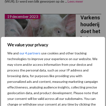
(WUR). Er werd een blik geworpen op de ...
Lees meer
19 december 2023
Varkens
houderij
doet het
beter
We value your privacy
dan ooit
We and
our 4 partners
use cookies and other tracking
Uit de
technologies to improve your experience on our website. We
Inkomensrami
may store and/or access information from your device and
ng 2023 van
process the personal data, such as your IP address and
de WUR blijkt dat er ook dit jaar grote inkomensverschillen zijn in
browsing data, for purposes like providing you with
de land- en tuinbouw. Pluimvee- en varkenshouderij doen het
personalized ads and content, measuring marketing campaign
beter dan ooit door hogere prijzen en goedkoper voer. In 2023 is
effectiveness, analyzing audience insights, collecting precise
geolocation data, and product development. Please note that
het ...
Lees meer
your consent will be valid across all our subdomains. You can
change or withdraw your consent at any time by clicking the