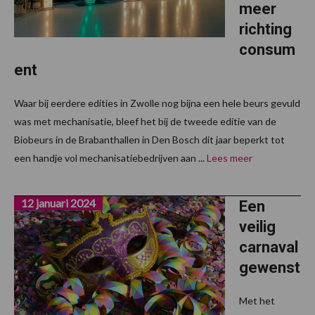
meer
richting
consum
ent
Waar bij eerdere edities in Zwolle nog bijna een hele beurs gevuld
was met mechanisatie, bleef het bij de tweede editie van de
Biobeurs in de Brabanthallen in Den Bosch dit jaar beperkt tot
een handje vol mechanisatiebedrijven aan ...
Lees meer
12 januari 2024
Een
veilig
carnaval
gewenst
Met het