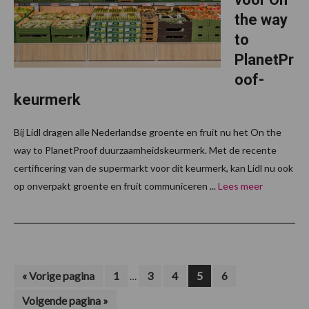
the way
to
PlanetPr
oof-
keurmerk
Bij Lidl dragen alle Nederlandse groente en fruit nu het On the
way to PlanetProof duurzaamheidskeurmerk. Met de recente
certificering van de supermarkt voor dit keurmerk, kan Lidl nu ook
op onverpakt groente en fruit communiceren ...
Lees meer
Interim
Ga
Pagina
Pagina
Pagina
Pagina
Pagina
«
Vorige pagina
1
3
4
5
6
…
naar
pagina's
Ga
Volgende pagina »
zijn