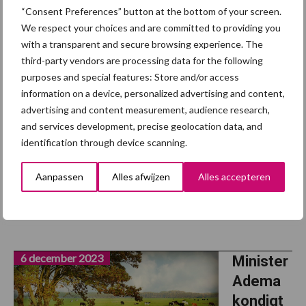
6 december 2023
Kom
“Consent Preferences” button at the bottom of your screen.
deze
We respect your choices and are committed to providing you
with a transparent and secure browsing experience. The
kerst
third-party vendors are processing data for the following
langs bij
purposes and special features: Store and/or access
boeren
information on a device, personalized advertising and content,
en
advertising and content measurement, audience research,
and services development, precise geolocation data, and
tuinders
identification through device scanning.
Boeren tuinders pakken ook dit jaar weer uit met kerst. Door het
Aanpassen
Alles afwijzen
Alles accepteren
hele land worden in de decembermaand sfeervolle activiteiten
georganiseerd. Boeren en tuinders willen hiermee bruggen slaan
in de samenleving. Het is een initiatief ...
Lees meer
6 december 2023
Minister
Adema
kondigt