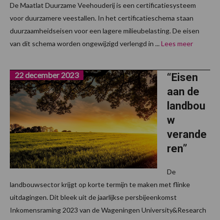
De Maatlat Duurzame Veehouderij is een certificatiesysteem
voor duurzamere veestallen. In het certificatieschema staan
duurzaamheidseisen voor een lagere milieubelasting. De eisen
van dit schema worden ongewijzigd verlengd in ...
Lees meer
22 december 2023
“Eisen
aan de
landbou
w
verande
ren”
De
landbouwsector krijgt op korte termijn te maken met flinke
uitdagingen. Dit bleek uit de jaarlijkse persbijeenkomst
Inkomensraming 2023 van de Wageningen University&Research