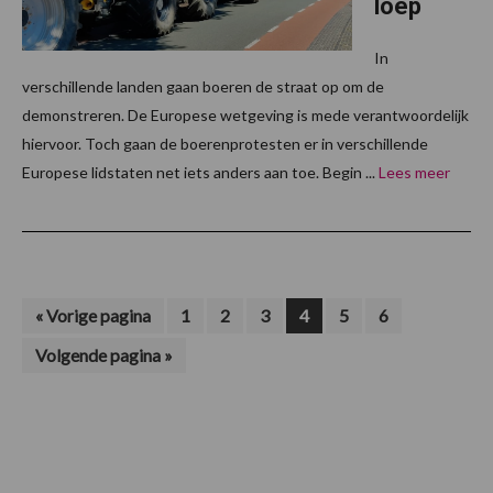
loep
In
verschillende landen gaan boeren de straat op om de
demonstreren. De Europese wetgeving is mede verantwoordelijk
hiervoor. Toch gaan de boerenprotesten er in verschillende
Europese lidstaten net iets anders aan toe. Begin ...
Lees meer
Ga
Pagina
Pagina
Pagina
Pagina
Pagina
Pagina
«
Vorige pagina
1
2
3
4
5
6
naar
Ga
Volgende pagina »
naar