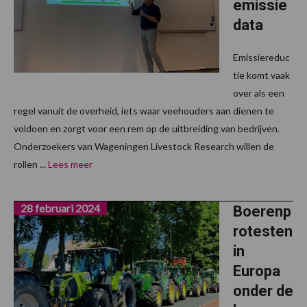
emissie
data
Emissiereduc
tie komt vaak
over als een
regel vanuit de overheid, iets waar veehouders aan dienen te
voldoen en zorgt voor een rem op de uitbreiding van bedrijven.
Onderzoekers van Wageningen Livestock Research willen de
rollen ...
Lees meer
28 februari 2024
Boerenp
rotesten
in
Europa
onder de