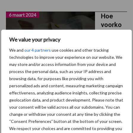
6 maart 2024
Hoe
voorko
m je
We value your privacy
onenigh
eid met
We and
our 4 partners
use cookies and other tracking
technologies to improve your experience on our website. We
je
may store and/or access information from your device and
stadse
process the personal data, such as your IP address and
buren?
browsing data, for purposes like providing you with
personalized ads and content, measuring marketing campaign
Steeds meer mensen vanuit de stad komen wonen op het
effectiveness, analyzing audience insights, collecting precise
platteland. Nieuwe bewoners klagen soms over de overlast van
geolocation data, and product development. Please note that
bedrijven, hoewel de agrariërs aan de vergunningen voldoen. Het
your consent will be valid across all our subdomains. You can
Louis Bolk Instituut ging opzoek naar een oplossing ...
Lees meer
change or withdraw your consent at any time by clicking the
“Consent Preferences” button at the bottom of your screen.
We respect your choices and are committed to providing you
4 maart 2024