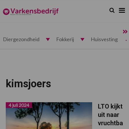
Spring
Door
Spring
naar
naar
naar
Zoeken...
Zoek
Varkensbedrijf.nl
de
de
de
hoofdnavigatie
hoofd
voettekst
inhoud
Diergezondheid
Fokkerij
Huisvesting
kimsjoers
4 juli 2024
LTO kijkt
uit naar
vruchtba