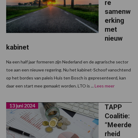
re
samenw
erking
met
nieuw
kabinet
Na een half jaar formeren zijn Nederland en de agrarische sector
toe aan een nieuwe regering. Nu het kabinet-Schoof vanochtend
op het bordes van paleis Huis ten Bosch is gepresenteerd, kan
daar een start mee gemaakt worden. LTO is ...
Lees meer
13 juni 2024
TAPP
Coalitie:
“Meerde
rheid