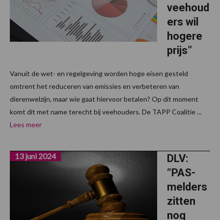
veehoud
ers wil
hogere
prijs”
Vanuit de wet- en regelgeving worden hoge eisen gesteld
omtrent het reduceren van emissies en verbeteren van
dierenwelzijn, maar wie gaat hiervoor betalen? Op dit moment
komt dit met name terecht bij veehouders. De TAPP Coalitie ...
Lees meer
13 juni 2024
DLV:
“PAS-
melders
zitten
nog