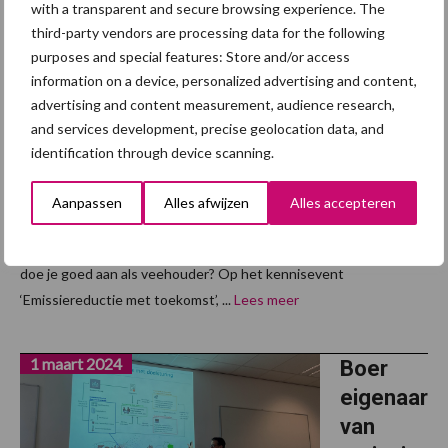
Licht
with a transparent and secure browsing experience. The
aan het
third-party vendors are processing data for the following
purposes and special features: Store and/or access
einde
information on a device, personalized advertising and content,
van de
advertising and content measurement, audience research,
emissie-
and services development, precise geolocation data, and
tunnel
identification through device scanning.
Op dit
Aanpassen
Alles afwijzen
Alles accepteren
moment ligt er een gat tussen de juridische werkelijkheid en de
praktijk in de stal. Dat maakt het moeilijk om te investeren. Waar
doe je goed aan als veehouder? Op het kennisevent
‘Emissiereductie met toekomst’, ...
Lees meer
1 maart 2024
Boer
eigenaar
van