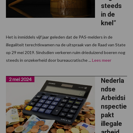
steeds
in de
knel”
Het is inmiddels vijf jaar geleden dat de PAS-melders in de
illegaliteit terechtkwamen na de uitspraak van de Raad van State
op 29 mei 2019. Sindsdien verkeren ruim drieduizend boeren nog
steeds in onzekerheid door bureaucratische ...
Lees meer
2 mei 2024
Nederla
ndse
Arbeidsi
nspectie
pakt
illegale
arbeid