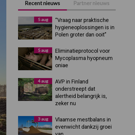
Recent nieuws
Partner nieuws
Primaire
Sidebar
5 aug
“Vraag naar praktische
hygieneoplossingen is in
Polen groter dan ooit”
5 aug
Eliminatieprotocol voor
Mycoplasma hyopneum
oniae
4 aug
AVP in Finland
onderstreept dat
alertheid belangrijk is,
zeker nu
3 aug
Vlaamse mestbalans in
evenwicht dankzij groei
van