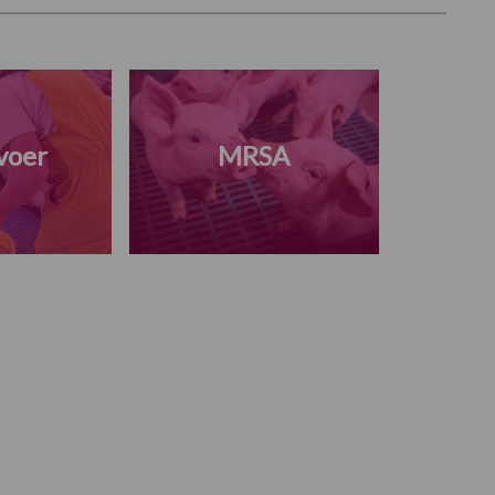
voer
MRSA