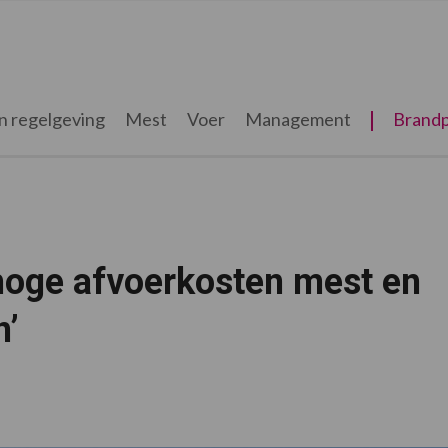
n regelgeving
Mest
Voer
Management
Brandp
 hoge afvoerkosten mest en
n’