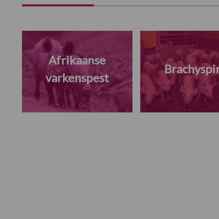
Afrikaanse
Brachyspi
varkenspest
Footer