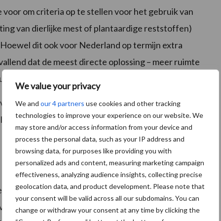
voor om criteria op te stellen voor het gebruik van
ting van dierlijke mest of plantaardige reststoffen)
 Hoewel dit ook voor Nederland op termijn extra
vallend dat de meest directe oplossing – meer ruimte
iten beschouwing blijft.
We value your privacy
van de Europese Nitraatrichtlijn nog altijd op zich
We and
our 4 partners
use cookies and other tracking
technologies to improve your experience on our website. We
l bereid is de huidige mestregels daadwerkelijk te
may store and/or access information from your device and
process the personal data, such as your IP address and
browsing data, for purposes like providing you with
personalized ads and content, measuring marketing campaign
effectiveness, analyzing audience insights, collecting precise
geolocation data, and product development. Please note that
eren te compenseren voor de gestegen
your consent will be valid across all our subdomains. You can
vanuit al bestaande budgetten van het
change or withdraw your consent at any time by clicking the