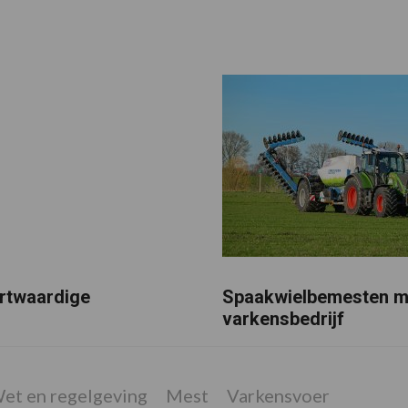
rtwaardige
Spaakwielbemesten me
varkensbedrijf
et en regelgeving
Mest
Varkensvoer