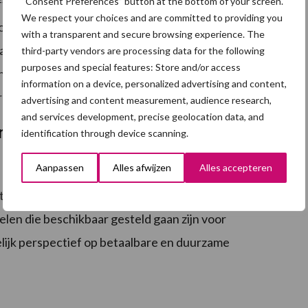
“Consent Preferences” button at the bottom of your screen.
lage verwachtingen bij de effectiviteit hiervan,
We respect your choices and are committed to providing you
worden ingezet voor
vergroening
van de land- en
with a transparent and secure browsing experience. The
an van deze maatregelen. Er is daarnaast wel
third-party vendors are processing data for the following
purposes and special features: Store and/or access
 voor een EU-crisisreserve voor de landbouw, maar
information on a device, personalized advertising and content,
vrijgemaakt zal zijn.
advertising and content measurement, audience research,
and services development, precise geolocation data, and
 en RENURE
identification through device scanning.
Aanpassen
Alles afwijzen
Alles accepteren
op om alsnog maatregelen te nemen om dierlijke mest
richtlijn hierop aan te passen. Daarnaast moet snel
len die beschikbaar gesteld gaan zijn voor
lijk perspectief op betaalbare en duurzame