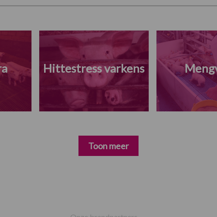
ra
Hittestress varkens
Meng
Toon meer
Onze brandpartners