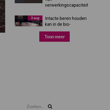
verwerkingscapaciteit
3 aug
Intacte beren houden
kan in de bio-
varkenshouderij, maar
dan moet alles kloppen
Toon meer
Zoeken...
Zoek